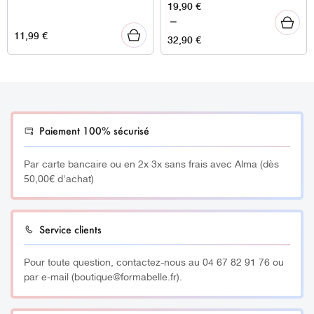
Plage
19,90
€
de
–
11,99
€
prix :
32,90
€
19,90 €
à
32,90 €
Paiement 100% sécurisé
Par carte bancaire ou en 2x 3x sans frais avec Alma (dès
50,00€ d'achat)
Service clients
Pour toute question, contactez-nous au 04 67 82 91 76 ou
par e-mail (boutique@formabelle.fr).