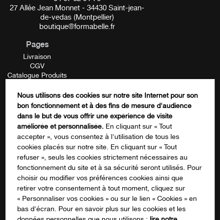
27 Allée Jean Monnet - 34430 Saint-jean-
de-vedas (Montpellier)
boutique@formabelle.fr
Pages
Livraison
CGV
Catalogue Produits
Mentions Légales
Contactez-nous
Nous utilisons des cookies sur notre site Internet pour son
FORMATION
bon fonctionnement et à des fins de mesure d'audience
X/Twitter
dans le but de vous offrir une expérience de visite
améliorée et personnalisée.
En cliquant sur « Tout
accepter », vous consentez à l'utilisation de tous les
cookies placés sur notre site. En cliquant sur « Tout
Ce champ n’est utilisé qu’à des fins de
refuser », seuls les cookies strictement nécessaires au
validation et devrait rester inchangé.
fonctionnement du site et à sa sécurité seront utilisés. Pour
S'inscrire à notre newsletter
choisir ou modifier vos préférences cookies ainsi que
retirer votre consentement à tout moment, cliquez sur
« Personnaliser vos cookies » ou sur le lien « Cookies » en
bas d'écran. Pour en savoir plus sur les cookies et les
données personnelles que nous utilisons :
lire notre