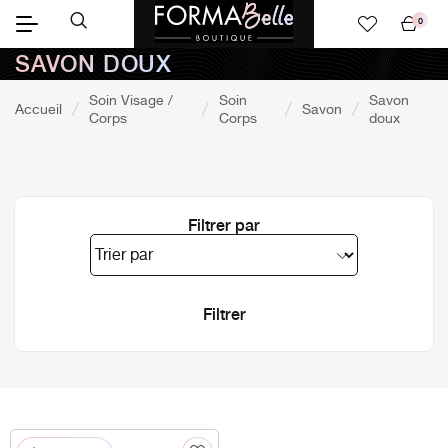
0
Mon
SAVON DOUX
panier
Soin Visage /
Soin
Savon
Accueil
Savon
Corps
Corps
doux
Filtrer par