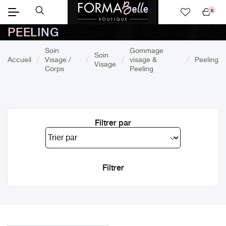
0
Mon
PEELING
panier
Soin
Gommage
Soin
Accueil
Visage /
visage &
Peeling
Visage
Corps
Peeling
Filtrer par