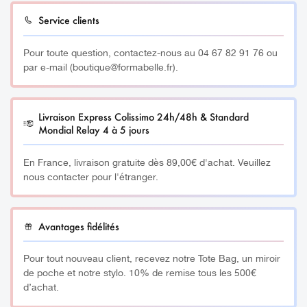
Le masque visage en jade traite tous les
Service clients
« dysfonctionnements » du plan physique étant d’origine
les irritations
sécheresses de
nerveuse, tels que
et les
Pour toute question, contactez-nous au 04 67 82 91 76 ou
la peau
.
par e-mail (boutique@formabelle.fr).
Utiliser une pierre de jade permet de booster l’activité des
cellules et d’améliorer la qualité de la peau. Pour
Livraison Express Colissimo 24h/48h & Standard
l’éclat naturel
préserver
de votre peau, cette pierre
Mondial Relay 4 à 5 jours
élasticité
cicatrisation.
favorise l’
et le processus de
Elle
est aussi connue pour améliorer l’élimination des toxines
En France, livraison gratuite dès 89,00€ d'achat. Veuillez
du corps et stimuler la circulation sanguine.
nous contacter pour l'étranger.
Le masque pour le visage en Jade permet :
Avantages fidélités
– D’apaiser et de décongestionner le contour des yeux
Pour tout nouveau client, recevez notre Tote Bag, un miroir
– De soulager la pression des sinus, et éliminer les
de poche et notre stylo. 10% de remise tous les 500€
poches et cernes
d’achat.
– D’améliorer la circulation sanguine