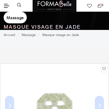
0
Mon
panier
Massage
MASQUE VISAGE EN JADE
Accueil
Massage
Masque visage en Jade