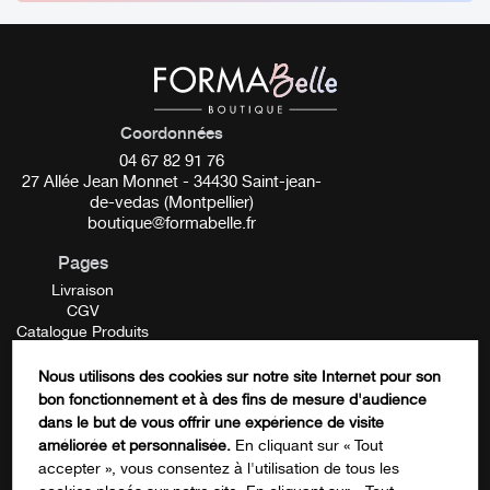
– D’éliminer les toxines dans l’organisme
– De resserrer les pores et de détendre les muscles du
visage
Il est Confortable, ergonomique et simple d’utilisation
Coordonnées
04 67 82 91 76
HISTOIRE
27 Allée Jean Monnet - 34430 Saint-jean-
de-vedas (Montpellier)
boutique@formabelle.fr
L’application du masque de pierre sur le visage fait partie
intégrante des anciennes médecines traditionnelles
Pages
chinoises, et furent transmises de génération en
Livraison
génération.
CGV
Catalogue Produits
Mentions Légales
ici
Le masque visage existe avec d’autres pierres
Contactez-nous
Nous utilisons des cookies sur notre site Internet pour son
FORMATION
bon fonctionnement et à des fins de mesure d'audience
Name
dans le but de vous offrir une expérience de visite
améliorée et personnalisée.
En cliquant sur « Tout
accepter », vous consentez à l'utilisation de tous les