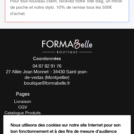
Pour tout nouveau client, recevez notre Tote Bag, un miroir
de poche et notre stylo. 10% de remise tous les 500€
d’achat.
Coordonnées
04 67 82 91 76
27 Allée Jean Monnet - 34430 Saint-jean-
de-vedas (Montpellier)
boutique@formabelle.fr
Pages
Livraison
CGV
Catalogue Produits
Mentions Légales
Contactez-nous
Nous utilisons des cookies sur notre site Internet pour son
FORMATION
bon fonctionnement et à des fins de mesure d'audience