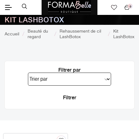
0
Mon
KIT LASHBOTOX
panier
Beauté du
Rehaussement de cil
Kit
Accueil
regard
LashBotox
LashBotox
Filtrer par