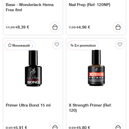
Base - Wonderlack Hema
Nail Prep (Ref: 120NP)
Free 8ml
8,39
€
4,96
€
11,99
€
7,08
€
% En promotion
% En promotion
Nouveauté
Primer Ultra Bond 15 ml
X Strength Primer (Ref:
120)
5,91
€
5,80
€
8,45
€
8,28
€