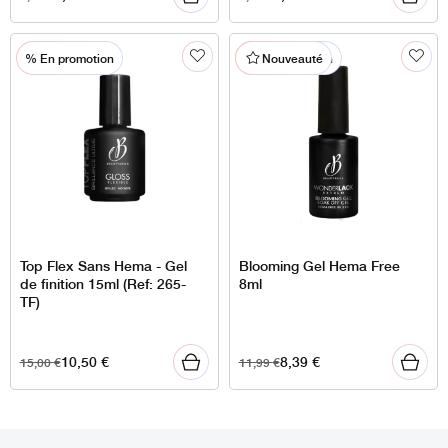
% En promotion
% En promotion
Nouveauté
Top Flex Sans Hema - Gel
Blooming Gel Hema Free
de finition 15ml (Ref: 265-
8ml
TF)
10,50
€
8,39
€
15,00
€
11,99
€