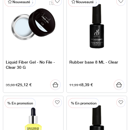
% En promotion
% En promotion
Nouveauté
Nouveauté
Liquid Fiber Gel - No File -
Rubber base 8 ML - Clear
Clear 30 G
25,12
€
8,39
€
35,88
€
11,99
€
% En promotion
% En promotion