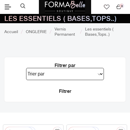
0
Mon
LES ESSENTIELS ( BASES,TOPS..)
panier
Vernis
Les essentiels (
Accueil
ONGLERIE
Permanent
Bases,Tops..)
Filtrer par