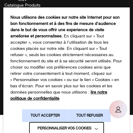
Catalogue Produits
Mentions Légales
Contactez-nous
Nous utilisons des cookies sur notre site Internet pour son
FORMATION
bon fonctionnement et à des fins de mesure d'audience
Company
dans le but de vous offrir une expérience de visite
améliorée et personnalisée.
En cliquant sur « Tout
accepter », vous consentez à l'utilisation de tous les
cookies placés sur notre site. En cliquant sur « Tout
Ce champ n’est utilisé qu’à des fins de
refuser », seuls les cookies strictement nécessaires au
validation et devrait rester inchangé.
fonctionnement du site et à sa sécurité seront utilisés. Pour
S'inscrire à notre newsletter
choisir ou modifier vos préférences cookies ainsi que
retirer votre consentement à tout moment, cliquez sur
« Personnaliser vos cookies » ou sur le lien « Cookies » en
bas d'écran. Pour en savoir plus sur les cookies et les
données personnelles que nous utilisons :
lire notre
politique de confidentialité
Suivez-nous sur les réseaux !
TOUT ACCEPTER
TOUT REFUSER
Gestion des cookies
Politique de confidentialité
PERSONNALISER VOS COOKIES