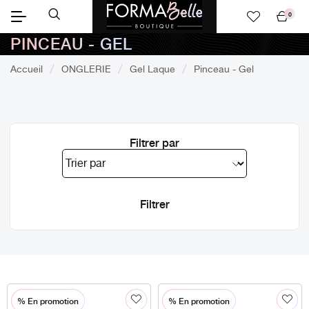
0
Mon
PINCEAU - GEL
panier
Accueil
ONGLERIE
Gel Laque
Pinceau - Gel
Filtrer par
% En promotion
% En promotion