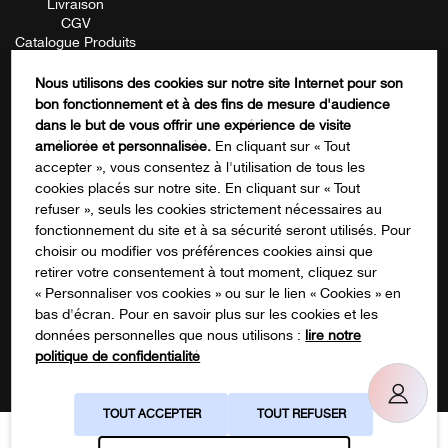
Livraison
CGV
Catalogue Produits
Mentions Légales
Contactez-nous
Nous utilisons des cookies sur notre site Internet pour son
FORMATION
bon fonctionnement et à des fins de mesure d'audience
Phone
dans le but de vous offrir une expérience de visite
améliorée et personnalisée.
En cliquant sur « Tout
accepter », vous consentez à l'utilisation de tous les
cookies placés sur notre site. En cliquant sur « Tout
Ce champ n’est utilisé qu’à des fins de
refuser », seuls les cookies strictement nécessaires au
validation et devrait rester inchangé.
fonctionnement du site et à sa sécurité seront utilisés. Pour
S'inscrire à notre newsletter
choisir ou modifier vos préférences cookies ainsi que
retirer votre consentement à tout moment, cliquez sur
« Personnaliser vos cookies » ou sur le lien « Cookies » en
bas d'écran. Pour en savoir plus sur les cookies et les
données personnelles que nous utilisons :
lire notre
politique de confidentialité
Suivez-nous sur les réseaux !
TOUT ACCEPTER
TOUT REFUSER
Gestion des cookies