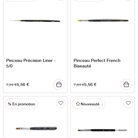
Pinceau Précision Liner -
Pinceau Perfect French
5/0
Biseauté
5,56
€
5,56
€
7,94
€
7,94
€
% En promotion
% En promotion
Nouveauté