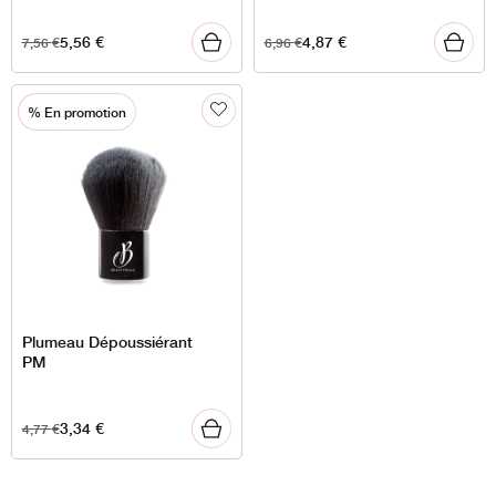
5,56
€
4,87
€
7,56
€
6,96
€
% En promotion
Plumeau Dépoussiérant
PM
3,34
€
4,77
€