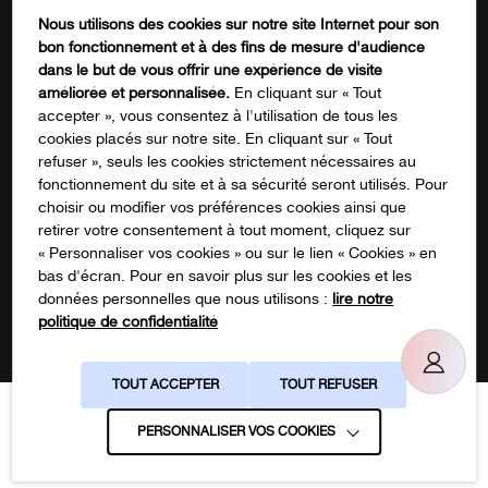
Mentions Légales
Contactez-nous
Nous utilisons des cookies sur notre site Internet pour son
FORMATION
bon fonctionnement et à des fins de mesure d'audience
Name
dans le but de vous offrir une expérience de visite
améliorée et personnalisée.
En cliquant sur « Tout
accepter », vous consentez à l'utilisation de tous les
cookies placés sur notre site. En cliquant sur « Tout
Ce champ n’est utilisé qu’à des fins de
refuser », seuls les cookies strictement nécessaires au
validation et devrait rester inchangé.
fonctionnement du site et à sa sécurité seront utilisés. Pour
S'inscrire à notre newsletter
choisir ou modifier vos préférences cookies ainsi que
retirer votre consentement à tout moment, cliquez sur
« Personnaliser vos cookies » ou sur le lien « Cookies » en
bas d'écran. Pour en savoir plus sur les cookies et les
données personnelles que nous utilisons :
lire notre
politique de confidentialité
Suivez-nous sur les réseaux !
TOUT ACCEPTER
TOUT REFUSER
Gestion des cookies
Politique de confidentialité
PERSONNALISER VOS COOKIES
La Jungle
Crédits :