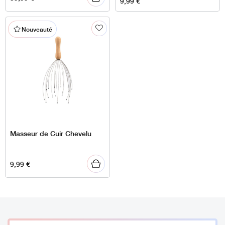
9,99
€
5,99 €
à
Nouveauté
9,99 €
Masseur de Cuir Chevelu
9,99
€