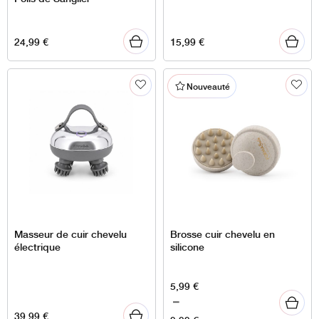
24,99
€
15,99
€
Nouveauté
Masseur de cuir chevelu
Brosse cuir chevelu en
électrique
silicone
Plage
5,99
€
de
–
39,99
€
prix :