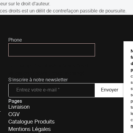
ur sur le droit d’auteur.
 ces droits est un délit de contrefaçon passible de poursuite.
Phone
N
f
d
Ce champ n’est utilisé qu’à des fins de
p
validation et devrait rester inchangé.
c
S'inscrire à notre newsletter
s
s
s
Pages
Tél
p
Livraison
t
-
CGV
l
c
Catalogue Produits
n
Mentions Légales