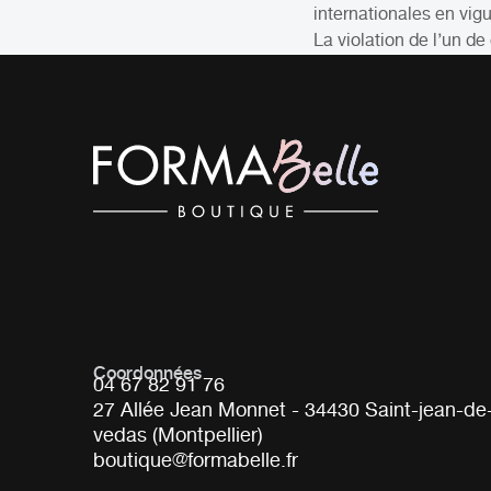
internationales en vigue
La violation de l’un de
Coordonnées
04 67 82 91 76
27 Allée Jean Monnet - 34430 Saint-jean-de
vedas (Montpellier)
boutique@formabelle.fr