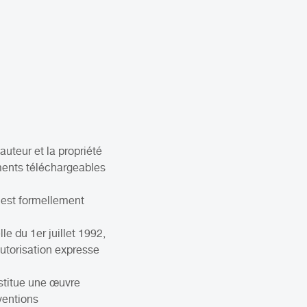
auteur et la propriété
uments téléchargeables
t est formellement
le du 1er juillet 1992,
autorisation expresse
nstitue une œuvre
ventions