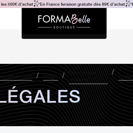
les 500€ d’achat
En France livraison gratuite dès 89€ d'achat
E
Blanchiment
opigmentation
Ongles
Hygiè
dentaire
LÉGALES