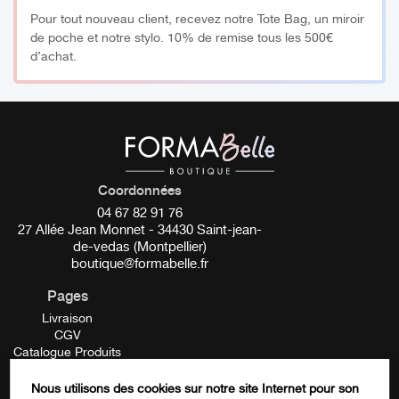
Pour tout nouveau client, recevez notre Tote Bag, un miroir
de poche et notre stylo. 10% de remise tous les 500€
d’achat.
Coordonnées
04 67 82 91 76
27 Allée Jean Monnet - 34430 Saint-jean-
de-vedas (Montpellier)
boutique@formabelle.fr
Pages
Livraison
CGV
Catalogue Produits
Mentions Légales
Contactez-nous
Nous utilisons des cookies sur notre site Internet pour son