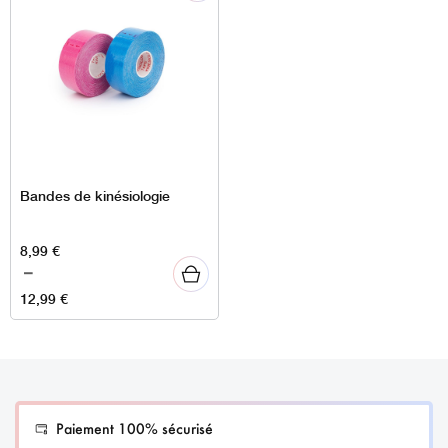
Bandes de kinésiologie
Plage
8,99
€
de
–
prix :
12,99
€
8,99 €
à
12,99 €
Paiement 100% sécurisé