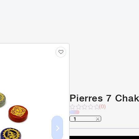
Pierres 7 Cha
(0)
Note
sur
5