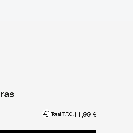
kras
11,99
€
Total T.T.C.