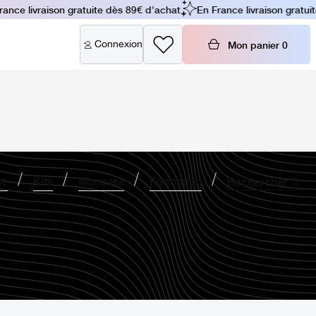
e livraison gratuite dès 89€ d'achat
En France livraison gratuite 
Connexion
Mon panier
0
ne
Kits
Marques
Formation
Rechercher