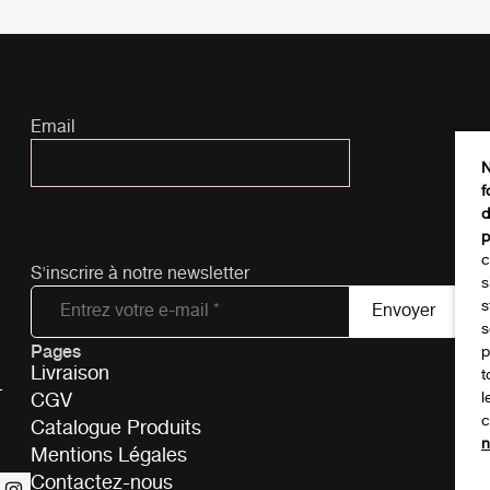
Email
N
f
d
Ce champ n’est utilisé qu’à des fins de
p
validation et devrait rester inchangé.
c
S'inscrire à notre newsletter
s
s
s
Pages
Tél
p
Livraison
t
-
CGV
l
c
Catalogue Produits
n
Mentions Légales
Contactez-nous