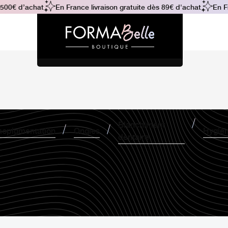
0€ d’achat
En France livraison gratuite dès 89€ d'achat
En Franc
Blanchiment
opigmentation
Ongles
Hygiè
dentaire