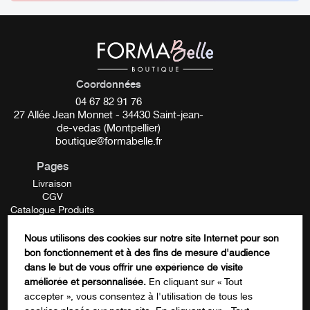
Libère les tensions musculaires
Active la circulation sanguine et unifie le teint
Détoxifier la peau et atténuer les imperfections
Faciliter l’absorption des produits de soin
Coordonnées
04 67 82 91 76
_________
27 Allée Jean Monnet - 34430 Saint-jean-
de-vedas (Montpellier)
Conseils d’utilisation :
boutique@formabelle.fr
Pages
Nous vous recommandons de ne pas utiliser le Gua Sha
Livraison
sur peau nue (sans crème ou sérum, masque, huile…)
CGV
Catalogue Produits
Fréquence d’utilisation : 2 à 3 fois par semaines.
Mentions Légales
Contactez-nous
Nous utilisons des cookies sur notre site Internet pour son
FORMATION
Petite astuce : Placez votre Gua Sha au réfrigérateur pour
bon fonctionnement et à des fins de mesure d'audience
Phone
dans le but de vous offrir une expérience de visite
un massage plus efficace
améliorée et personnalisée.
En cliquant sur « Tout
accepter », vous consentez à l'utilisation de tous les
_________