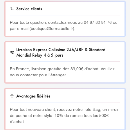
Fabriqué à partir de pierres semi-précieuses 100%
Service clients
naturelles (Améthyste).
Pour toute question, contactez-nous au 04 67 82 91 76 ou
_________
par e-mail (boutique@formabelle.fr).
Bénéfices :
Livraison Express Colissimo 24h/48h & Standard
Tous nos gua sha ont pour bénéfices de sculpter les traits,
Mondial Relay 4 à 5 jours
raffermir et tonifier la peau, illuminer le teint mais
également faire pénétrer les soins.
En France, livraison gratuite dès 89,00€ d'achat. Veuillez
nous contacter pour l'étranger.
Tonifier et repulper la peau
Booster la production de collagène
Avantages fidélités
Lisse les rides et ridules
Dégonfler le visage grâce au drainage lymphatique
Pour tout nouveau client, recevez notre Tote Bag, un miroir
de poche et notre stylo. 10% de remise tous les 500€
Lifte les traits (ovale du visage, pommettes, etc)
d’achat.
Réduit les cernes et dégonfle les poches sous les yeux