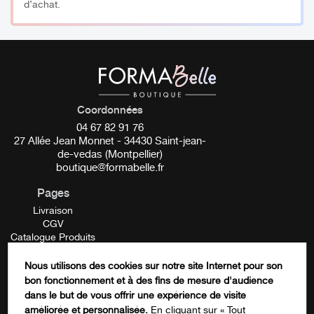
d’achat.
Coordonnées
04 67 82 91 76
27 Allée Jean Monnet - 34430 Saint-jean-
de-vedas (Montpellier)
boutique@formabelle.fr
Pages
Livraison
CGV
Catalogue Produits
Mentions Légales
Contactez-nous
Nous utilisons des cookies sur notre site Internet pour son
FORMATION
bon fonctionnement et à des fins de mesure d'audience
Facebook
dans le but de vous offrir une expérience de visite
améliorée et personnalisée.
En cliquant sur « Tout