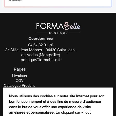
Réduit les cernes et dégonfle les poches sous les yeux
Libère les tensions musculaires
Active la circulation sanguine et unifie le teint
Détoxifier la peau et atténuer les imperfections
Faciliter l’absorption des produits de soin
Coordonnées
04 67 82 91 76
_________
27 Allée Jean Monnet - 34430 Saint-jean-
de-vedas (Montpellier)
Conseils d’utilisation :
boutique@formabelle.fr
Pages
Nous vous recommandons de ne pas utiliser le Roller sur
Livraison
peau nue (sans crème ou sérum, masque, huile…)
CGV
Catalogue Produits
Fréquence d’utilisation : 2 à 3 fois par semaines.
Mentions Légales
Contactez-nous
Nous utilisons des cookies sur notre site Internet pour son
FORMATION
Petite astuce : Placez votre Roller au réfrigérateur pour un
bon fonctionnement et à des fins de mesure d'audience
X/Twitter
dans le but de vous offrir une expérience de visite
massage plus efficace
améliorée et personnalisée.
En cliquant sur « Tout