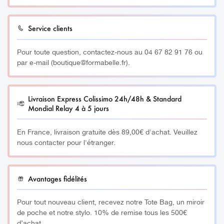
Fabriqué à partir de pierres semi-précieuses 100%
Service clients
naturelles (Améthyste).
Pour toute question, contactez-nous au 04 67 82 91 76 ou
_________
par e-mail (boutique@formabelle.fr).
Bénéfices :
Livraison Express Colissimo 24h/48h & Standard
Tous nos Rollers ont pour bénéfices de sculpter les traits,
Mondial Relay 4 à 5 jours
raffermir et tonifier la peau, illuminer le teint mais
également faire pénétrer les soins.
En France, livraison gratuite dès 89,00€ d'achat. Veuillez
nous contacter pour l'étranger.
Tonifier et repulper la peau
Booster la production de collagène
Avantages fidélités
Lisse les rides et ridules
Dégonfler le visage grâce au drainage lymphatique
Pour tout nouveau client, recevez notre Tote Bag, un miroir
de poche et notre stylo. 10% de remise tous les 500€
Lifte les traits (ovale du visage, pommettes, etc)
d’achat.