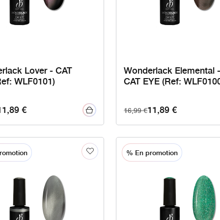
rlack Lover - CAT
Wonderlack Elemental 
Ref: WLF0101)
CAT EYE (Ref: WLF0100
11,89
€
11,89
€
16,99
€
romotion
% En promotion