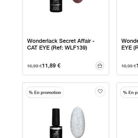
Wonderlack Secret Affair -
Wonder
CAT EYE (Ref: WLF139)
EYE (
11,89
€
16,99
€
16,99
€
% En promotion
% En p