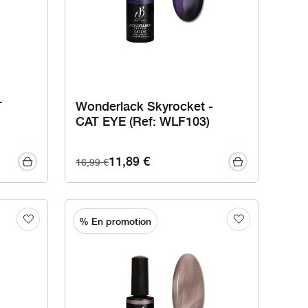
T
Wonderlack Skyrocket -
CAT EYE (Ref: WLF103)
11,89
€
16,99
€
% En promotion