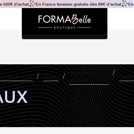
00€ d’achat
En France livraison gratuite dès 89€ d'achat
En Fra
Blanchiment
opigmentation
Ongles
Hygiè
dentaire
AUX