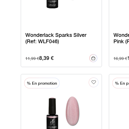
Wonderlack Sparks Silver
Wonde
(Ref: WLF046)
Pink (
8,39
€
11,99
€
16,99
€
% En promotion
% En p