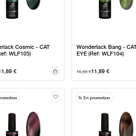
rlack Cosmic - CAT
Wonderlack Bang - CA
Ref: WLF105)
EYE (Ref: WLF104)
11,89
€
11,89
€
16,99
€
romotion
% En promotion