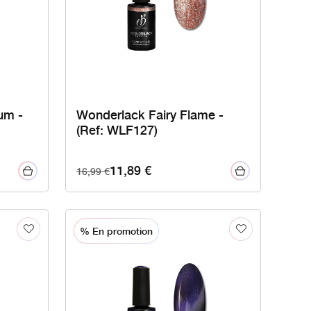
um -
Wonderlack Fairy Flame -
(Ref: WLF127)
11,89
€
16,99
€
% En promotion