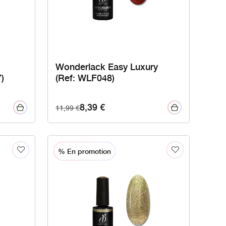
Wonderlack Easy Luxury
)
(Ref: WLF048)
8,39
€
11,99
€
% En promotion