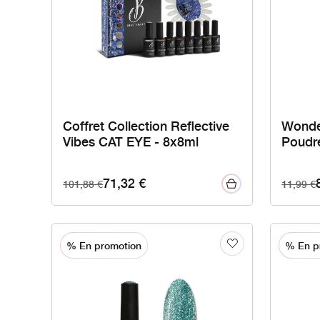
Coffret Collection Reflective
Wonde
Vibes CAT EYE - 8x8ml
Poudré
71,32
€
101,88
€
11,99
€
% En promotion
% En p