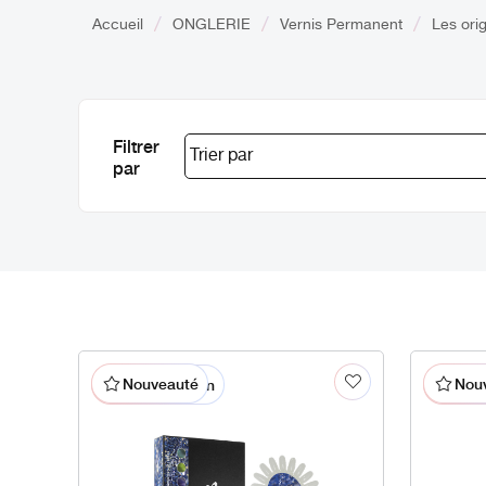
Accueil
ONGLERIE
Vernis Permanent
Les ori
Filtrer
par
Nouveauté
Nou
% En promotion
% En p