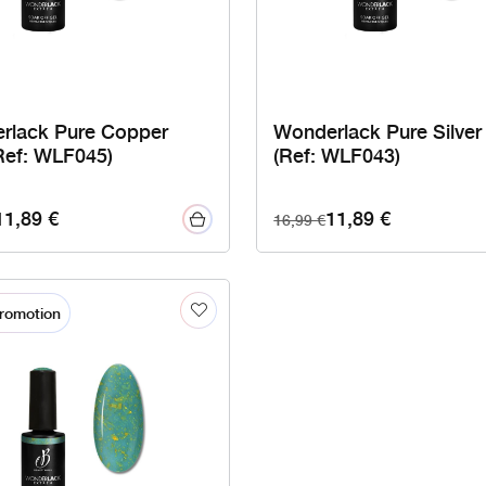
rlack Pure Copper
Wonderlack Pure Silver
Ref: WLF045)
(Ref: WLF043)
11,89
€
11,89
€
16,99
€
romotion