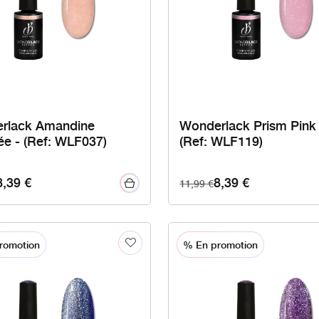
rlack Amandine
Wonderlack Prism Pink 
e - (Ref: WLF037)
(Ref: WLF119)
8,39
€
8,39
€
11,99
€
romotion
% En promotion