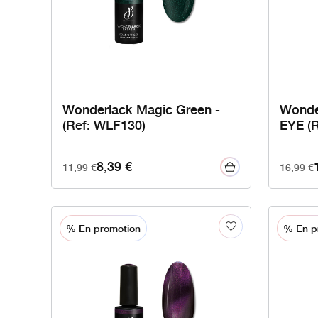
Wonderlack Magic Green -
Wonde
(Ref: WLF130)
EYE (
8,39
€
11,99
€
16,99
€
% En promotion
% En p