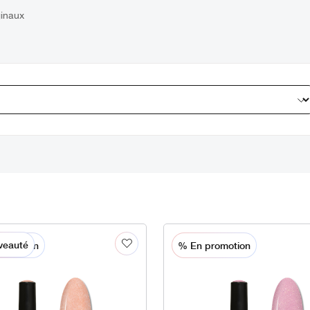
ginaux
veauté
romotion
% En promotion