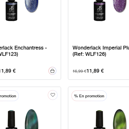
rlack Enchantress -
Wonderlack Imperial Pl
 WLF123)
(Ref: WLF126)
11,89
€
11,89
€
16,99
€
romotion
% En promotion