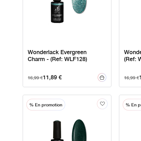
Wonderlack Evergreen
Wonde
Charm - (Ref: WLF128)
(Ref:
11,89
€
16,99
€
16,99
€
% En promotion
% En p