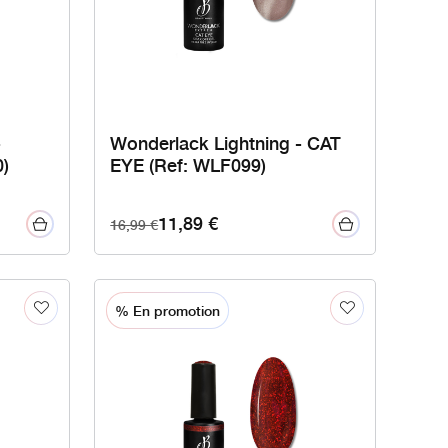
-
Wonderlack Lightning - CAT
)
EYE (Ref: WLF099)
11,89
€
16,99
€
% En promotion