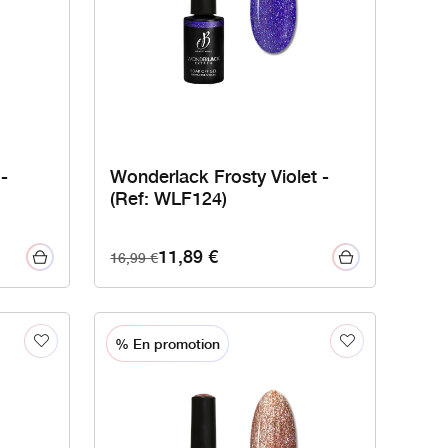
-
Wonderlack Frosty Violet -
(Ref: WLF124)
11,89
€
16,99
€
% En promotion