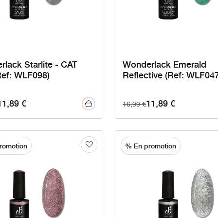
lack Starlite - CAT
Wonderlack Emerald
Ref: WLF098)
Reflective (Ref: WLF047
11,89
€
11,89
€
16,99
€
romotion
% En promotion