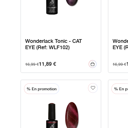
Wonderlack Tonic - CAT
Wonde
EYE (Ref: WLF102)
EYE (
11,89
€
16,99
€
16,99
€
% En promotion
% En p