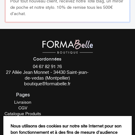
Pour tout nouveau client, recevez notre Tote Bag, un miroir
de poche et notre stylo. 10% de remise tous les 500€
d’achat.
Coordonnées
04 67 82 91 76
27 Allée Jean Monnet - 34430 Saint-jean-
de-vedas (Montpellier)
boutique@formabelle.fr
Pages
Livraison
CGV
Catalogue Produits
Mentions Légales
Contactez-nous
Nous utilisons des cookies sur notre site Internet pour son
FORMATION
bon fonctionnement et à des fins de mesure d'audience