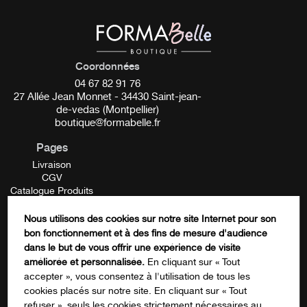
Coordonnées
04 67 82 91 76
27 Allée Jean Monnet - 34430 Saint-jean-
de-vedas (Montpellier)
boutique@formabelle.fr
Pages
Livraison
CGV
Catalogue Produits
Mentions Légales
Contactez-nous
Nous utilisons des cookies sur notre site Internet pour son
FORMATION
bon fonctionnement et à des fins de mesure d'audience
Email
dans le but de vous offrir une expérience de visite
améliorée et personnalisée.
En cliquant sur « Tout
accepter », vous consentez à l'utilisation de tous les
cookies placés sur notre site. En cliquant sur « Tout
Ce champ n’est utilisé qu’à des fins de
refuser », seuls les cookies strictement nécessaires au