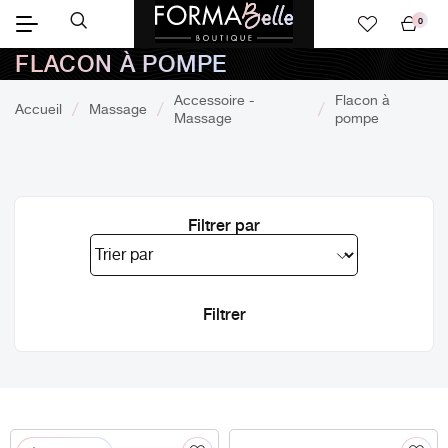
0
Mon
FLACON À POMPE
panier
Accessoire -
Flacon à
Accueil
Massage
Massage
pompe
Filtrer par