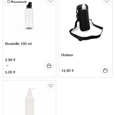
Nouveauté
Bouteille 100 ml
Holster
Plage
2,99
€
de
–
14,90
€
prix :
5,00
€
2,99 €
à
5,00 €