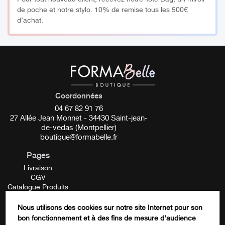
de poche et notre stylo. 10% de remise tous les 500€
d’achat.
Coordonnées
04 67 82 91 76
27 Allée Jean Monnet - 34430 Saint-jean-
de-vedas (Montpellier)
boutique@formabelle.fr
Pages
Livraison
CGV
Catalogue Produits
Mentions Légales
Contactez-nous
Nous utilisons des cookies sur notre site Internet pour son
FORMATION
bon fonctionnement et à des fins de mesure d'audience