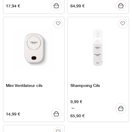
17,94
€
64,99
€
Mini Ventilateur cils
Shampoing Cils
Plage
9,99
€
de
–
14,99
€
prix :
65,90
€
9,99 €
à