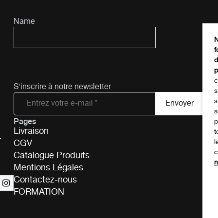
Name
N
f
d
Ce champ n’est utilisé qu’à des fins de
p
validation et devrait rester inchangé.
c
S'inscrire à notre newsletter
s
s
s
Pages
Tél
p
Livraison
t
-
CGV
l
c
Catalogue Produits
n
Mentions Légales
Contactez-nous
FORMATION