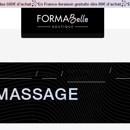
es 500€ d’achat
En France livraison gratuite dès 89€ d'achat
En
Blanchiment
opigmentation
Ongles
Hygiè
dentaire
 MASSAGE