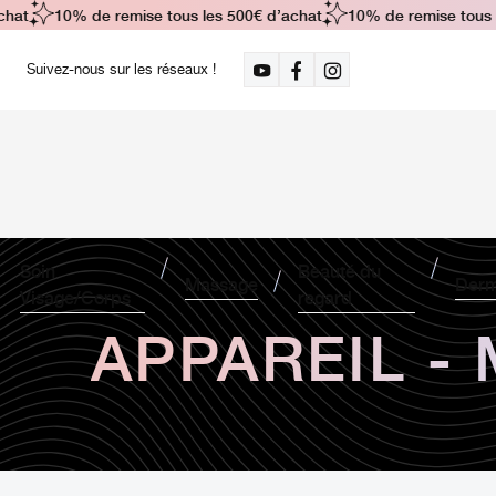
hat
10% de remise tous les 500€ d’achat
10% de remise tous l
Suivez-nous sur les réseaux !
Soin
Beauté du
Massage
Derm
Visage/Corps
regard
APPAREIL -