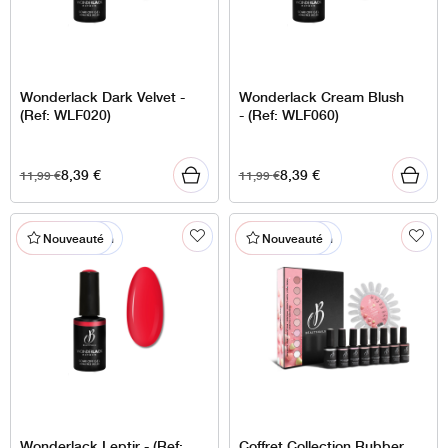
Wonderlack Dark Velvet -
Wonderlack Cream Blush
(Ref: WLF020)
- (Ref: WLF060)
8,39
€
8,39
€
11,99
€
11,99
€
% En promotion
% En promotion
Nouveauté
Nouveauté
Wonderlack Leptir - (Ref:
Coffret Collection Rubber