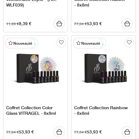
WLF039)
- 8x8ml
8,39
€
53,93
€
11,99
€
77,04
€
% En promotion
% En promotion
Nouveauté
Nouveauté
Coffret Collection Color
Coffret Collection Rainbow
Glass VITRAGEL - 8x8ml
- 8x8ml
53,93
€
53,93
€
77,04
€
77,04
€