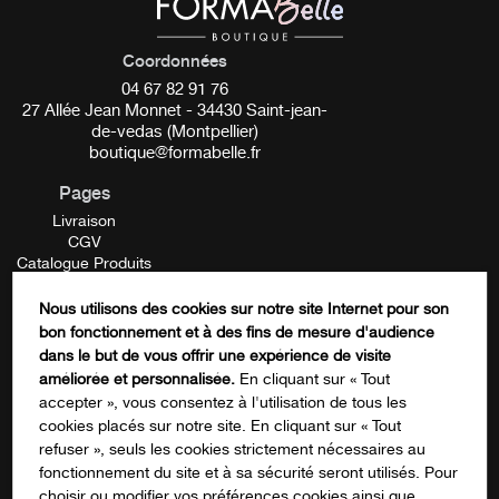
Coordonnées
04 67 82 91 76
27 Allée Jean Monnet - 34430 Saint-jean-
de-vedas (Montpellier)
boutique@formabelle.fr
Pages
Livraison
CGV
Catalogue Produits
Mentions Légales
Contactez-nous
Nous utilisons des cookies sur notre site Internet pour son
FORMATION
bon fonctionnement et à des fins de mesure d'audience
Instagram
dans le but de vous offrir une expérience de visite
améliorée et personnalisée.
En cliquant sur « Tout
accepter », vous consentez à l'utilisation de tous les
cookies placés sur notre site. En cliquant sur « Tout
Ce champ n’est utilisé qu’à des fins de
refuser », seuls les cookies strictement nécessaires au
validation et devrait rester inchangé.
fonctionnement du site et à sa sécurité seront utilisés. Pour
S'inscrire à notre newsletter
choisir ou modifier vos préférences cookies ainsi que