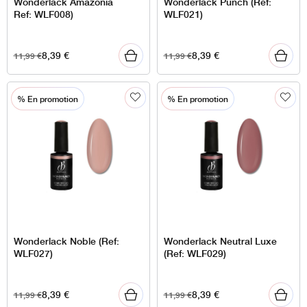
Wonderlack Amazonia
Wonderlack Punch (Ref:
Ref: WLF008)
WLF021)
8,39
€
8,39
€
11,99
€
11,99
€
% En promotion
% En promotion
Wonderlack Noble (Ref:
Wonderlack Neutral Luxe
WLF027)
(Ref: WLF029)
8,39
€
8,39
€
11,99
€
11,99
€