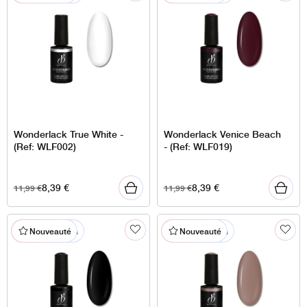
Wonderlack True White -
Wonderlack Venice Beach
(Ref: WLF002)
- (Ref: WLF019)
8,39
€
8,39
€
11,99
€
11,99
€
% En promotion
% En promotion
Nouveauté
Nouveauté