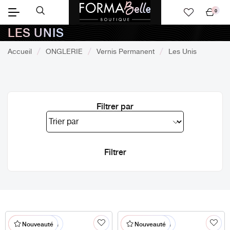
0
Mon
LES UNIS
panier
Accueil
ONGLERIE
Vernis Permanent
Les Unis
Filtrer par
% En promotion
% En promotion
Nouveauté
Nouveauté