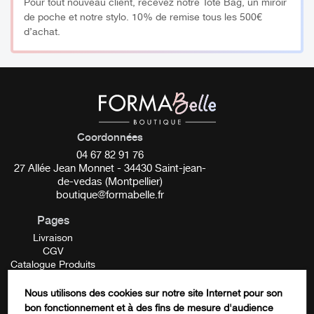
Pour tout nouveau client, recevez notre Tote Bag, un miroir
de poche et notre stylo. 10% de remise tous les 500€
d’achat.
Coordonnées
04 67 82 91 76
27 Allée Jean Monnet - 34430 Saint-jean-
de-vedas (Montpellier)
boutique@formabelle.fr
Pages
Livraison
CGV
Catalogue Produits
Mentions Légales
Contactez-nous
Nous utilisons des cookies sur notre site Internet pour son
FORMATION
bon fonctionnement et à des fins de mesure d'audience