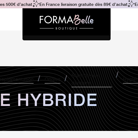
s 500€ d’achat
En France livraison gratuite dès 89€ d'achat
En 
Blanchiment
opigmentation
Ongles
Hygiè
dentaire
RE HYBRIDE