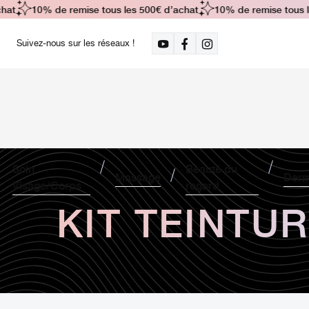
at
10% de remise tous les 500€ d’achat
10% de remise tous le
Suivez-nous sur les réseaux !
Soin
Beauté du
Massage
Derm
Visage/Corps
regard
KIT TEINTU