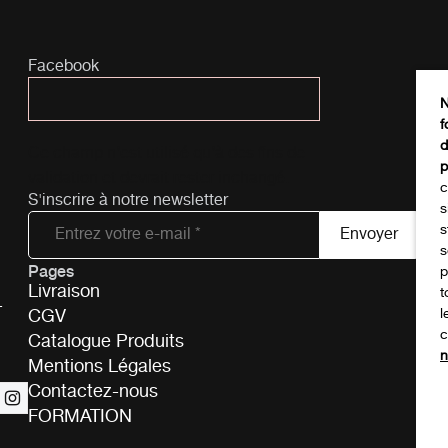
Facebook
N
f
d
Ce champ n’est utilisé qu’à des fins de
p
validation et devrait rester inchangé.
c
S'inscrire à notre newsletter
s
s
s
Pages
Tél
p
Livraison
t
-
CGV
l
c
Catalogue Produits
n
Mentions Légales
Contactez-nous
FORMATION