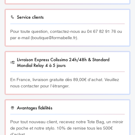
cutanés liés au stress. Elle accélère également la
cicatrisation et la régénération cellulaire grâce à sa forte
Service clients
teneur en silice. Ainsi, l’aventurine est recommandée pour
les peaux à tendance acnéique, ultras sensibles,
Pour toute question, contactez-nous au 04 67 82 91 76 ou
possédant de l’inconfort. C’est un véritable allié anti
par e-mail (boutique@formabelle.fr).
imperfections, le plus reconnue. En effet, elle lutte contre
l’acné, les micro-kystes acnéiques, les sécrétions de
sébum excessives et améliore le grain de peau en
Livraison Express Colissimo 24h/48h & Standard
général. Cette pierre favorise le développement de son
Mondial Relay 4 à 5 jours
self-contrôle. Par ailleurs, elle offre un apaisement et un
bien-être et permet de lutter contre les migraines.
En France, livraison gratuite dès 89,00€ d'achat. Veuillez
nous contacter pour l'étranger.
_________
Fabriqué à partir de pierres semi-précieuses 100%
Avantages fidélités
naturelles (Aventurine).
Pour tout nouveau client, recevez notre Tote Bag, un miroir
_________
de poche et notre stylo. 10% de remise tous les 500€
d’achat.