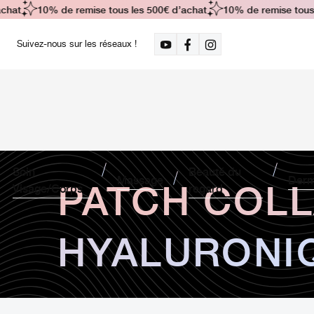
chat
10% de remise tous les 500€ d’achat
10% de remise tous l
Suivez-nous sur les réseaux !
Soin
Beauté du
PATCH COLL
Massage
Derm
Visage/Corps
regard
HYALURONI