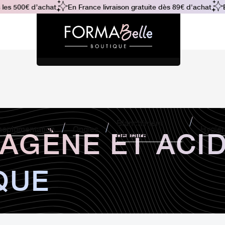
es 500€ d’achat
En France livraison gratuite dès 89€ d'achat
En
Blanchiment
AGÈNE ET ACI
opigmentation
Ongles
Hygiè
dentaire
QUE