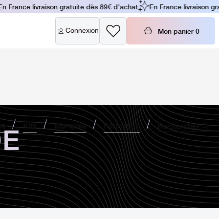
 France livraison gratuite dès 89€ d'achat
En France livraison gra
Connexion
Mon panier
0
DE
ne
Kits
Marques
Formation
Rechercher