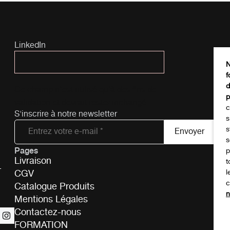
LinkedIn
N
f
d
Ce champ n’est utilisé qu’à des fins de
p
validation et devrait rester inchangé.
c
S'inscrire à notre newsletter
s
s
s
Pages
Tél
p
Livraison
t
-
CGV
l
c
Catalogue Produits
n
Mentions Légales
Contactez-nous
FORMATION