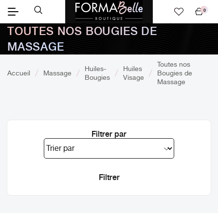
0
Mon
TOUTES NOS BOUGIES DE
panier
MASSAGE
Toutes nos
Huiles-
Huiles
Accueil
Massage
Bougies de
Bougies
Visage
Massage
Filtrer par