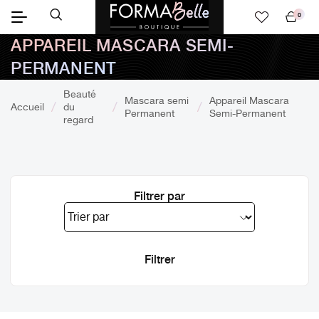
0
Mon
APPAREIL MASCARA SEMI-
panier
PERMANENT
Beauté
Mascara semi
Appareil Mascara
Accueil
du
Permanent
Semi-Permanent
regard
Filtrer par