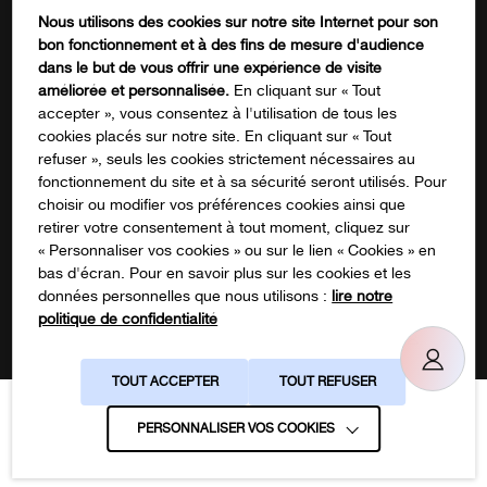
Contactez-nous
Nous utilisons des cookies sur notre site Internet pour son
FORMATION
bon fonctionnement et à des fins de mesure d'audience
Comments
dans le but de vous offrir une expérience de visite
améliorée et personnalisée.
En cliquant sur « Tout
accepter », vous consentez à l'utilisation de tous les
cookies placés sur notre site. En cliquant sur « Tout
Ce champ n’est utilisé qu’à des fins de
refuser », seuls les cookies strictement nécessaires au
validation et devrait rester inchangé.
fonctionnement du site et à sa sécurité seront utilisés. Pour
S'inscrire à notre newsletter
choisir ou modifier vos préférences cookies ainsi que
retirer votre consentement à tout moment, cliquez sur
« Personnaliser vos cookies » ou sur le lien « Cookies » en
bas d'écran. Pour en savoir plus sur les cookies et les
données personnelles que nous utilisons :
lire notre
politique de confidentialité
Suivez-nous sur les réseaux !
TOUT ACCEPTER
TOUT REFUSER
Gestion des cookies
Politique de confidentialité
PERSONNALISER VOS COOKIES
La Jungle
Crédits :