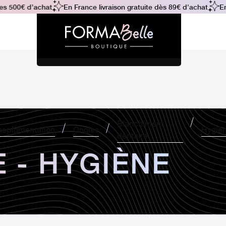
s 500€ d’achat
En France livraison gratuite dès 89€ d'achat
En 
Blanchiment
opigmentation
Ongles
Hygiè
dentaire
 - HYGIÈNE