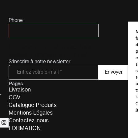
Phone
N
f
d
Ce champ n’est utilisé qu’à des fins de
p
validation et devrait rester inchangé.
c
S'inscrire à notre newsletter
s
s
s
Pages
Tél
p
Livraison
t
-
CGV
l
c
Catalogue Produits
n
Mentions Légales
Contactez-nous
FORMATION