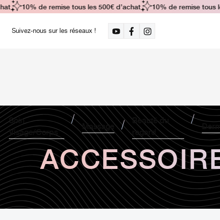
at
10% de remise tous les 500€ d’achat
10% de remise tous le
Suivez-nous sur les réseaux !
Soin
Beauté du
Massage
Derm
Visage/Corps
regard
ACCESSOIRE