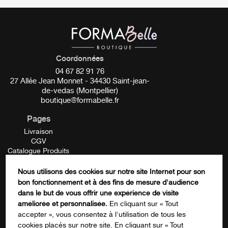
Coordonnées
04 67 82 91 76
27 Allée Jean Monnet - 34430 Saint-jean-
de-vedas (Montpellier)
boutique@formabelle.fr
Pages
Livraison
CGV
Catalogue Produits
Mentions Légales
Contactez-nous
Nous utilisons des cookies sur notre site Internet pour son
FORMATION
bon fonctionnement et à des fins de mesure d'audience
Comments
dans le but de vous offrir une expérience de visite
améliorée et personnalisée.
En cliquant sur « Tout
accepter », vous consentez à l'utilisation de tous les
cookies placés sur notre site. En cliquant sur « Tout