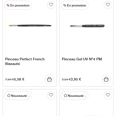
% En promotion
% En promotion
Pinceau Perfect French
Pinceau Gel UV N°4 PM
Biseauté
5,56
€
3,95
€
7,94
€
5,64
€
% En promotion
% En promotion
Nouveauté
Nouveauté