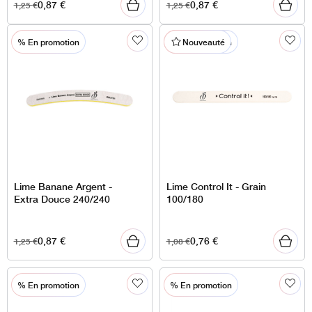
0,87
€
0,87
€
1,25
€
1,25
€
% En promotion
% En promotion
Nouveauté
Lime Banane Argent -
Lime Control It - Grain
Extra Douce 240/240
100/180
0,87
€
0,76
€
1,25
€
1,08
€
% En promotion
% En promotion