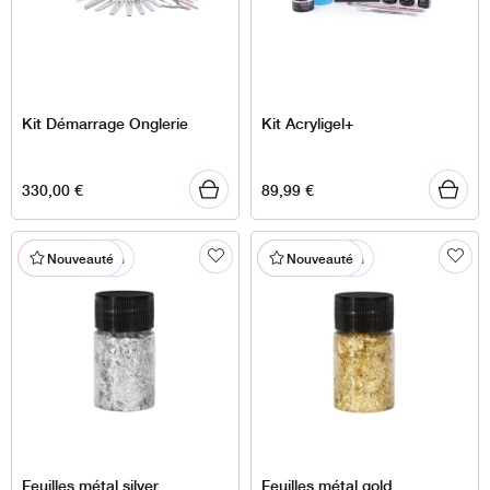
Kit Démarrage Onglerie
Kit Acryligel+
330,00
€
89,99
€
% En promotion
% En promotion
Nouveauté
Nouveauté
Feuilles métal silver
Feuilles métal gold