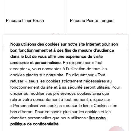
Pinceau Liner Brush
Pinceau Pointe Longue
4,89
€
4,79
€
6,98
€
6,84
€
Nous utilisons des cookies sur notre site Internet pour son
bon fonctionnement et à des fins de mesure d'audience
dans le but de vous offrir une expérience de visite
% En promotion
% En promotion
améliorée et personnalisée.
En cliquant sur « Tout
accepter », vous consentez à l'utilisation de tous les
cookies placés sur notre site. En cliquant sur « Tout
refuser », seuls les cookies strictement nécessaires au
fonctionnement du site et à sa sécurité seront utilisés. Pour
choisir ou modifier vos préférences cookies ainsi que
retirer votre consentement à tout moment, cliquez sur
« Personnaliser vos cookies » ou sur le lien « Cookies » en
bas d'écran. Pour en savoir plus sur les cookies et les
Pinceau One Stroke n°2
Pinceau Degradé
données personnelles que nous utilisons :
lire notre
(Ref:563)
politique de confidentialité