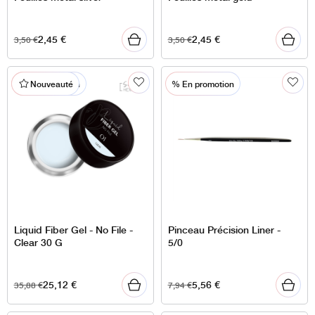
2,45
€
2,45
€
3,50
€
3,50
€
% En promotion
% En promotion
Nouveauté
Liquid Fiber Gel - No File -
Pinceau Précision Liner -
Clear 30 G
5/0
25,12
€
5,56
€
35,88
€
7,94
€