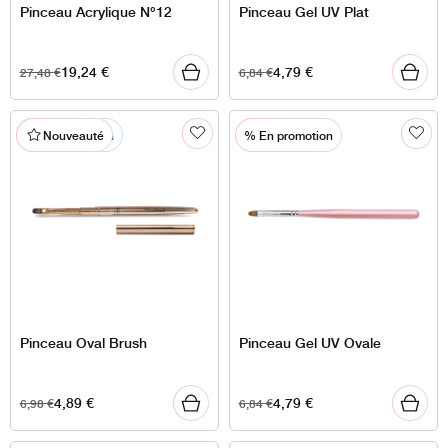
Pinceau Acrylique N°12
Pinceau Gel UV Plat
19,24
€
4,79
€
27,48
€
6,84
€
% En promotion
% En promotion
Nouveauté
Pinceau Oval Brush
Pinceau Gel UV Ovale
4,89
€
4,79
€
6,98
€
6,84
€