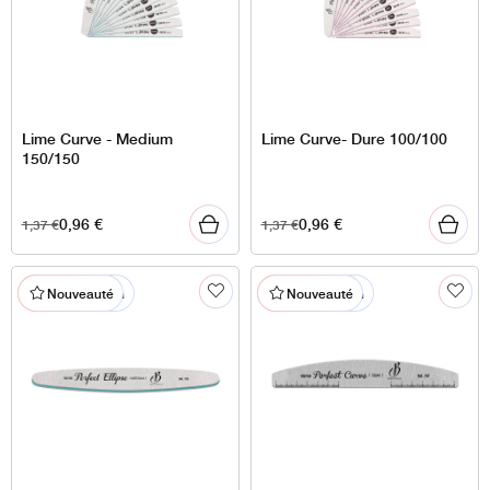
Lime Curve - Medium
Lime Curve- Dure 100/100
150/150
0,96
€
0,96
€
1,37
€
1,37
€
% En promotion
% En promotion
Nouveauté
Nouveauté