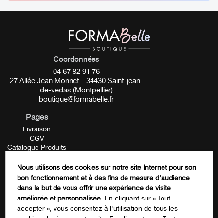
s’utilise après application de vos soins de jour et de nuit
(huile, sérum, crème), sur le visage, le cou et le contour
des yeux.
________
Coordonnées
Astuce :
04 67 82 91 76
Pour plus d’efficacité, placez votre Champignon
27 Allée Jean Monnet - 34430 Saint-jean-
en Quartz Rose 15 minutes au réfrigérateur avant
de-vedas (Montpellier)
utilisation. Cela vous permettra de bénéficier de l’effet
boutique@formabelle.fr
rafraichissant de la pierre.
Pages
Livraison
________
CGV
Catalogue Produits
Mentions Légales
Contactez-nous
Nous utilisons des cookies sur notre site Internet pour son
FORMATION
Sa forme spécifique en deux embouts arrondis de tailles
bon fonctionnement et à des fins de mesure d'audience
Facebook
dans le but de vous offrir une expérience de visite
différentes, s’adapte parfaitement à l’ensemble du visage
améliorée et personnalisée.
En cliquant sur « Tout
et particulièrement aux zones sensibles du contour des
accepter », vous consentez à l'utilisation de tous les
yeux et de l’ovale du visage.