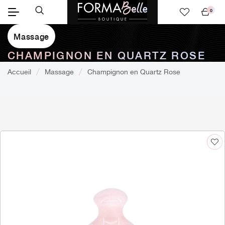
0
Mon
panier
Massage
CHAMPIGNON EN QUARTZ ROSE
Accueil
Massage
Champignon en Quartz Rose