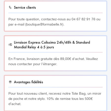
Service clients
Bénéfices du Champignon en Quartz Rose :
Pour toute question, contactez-nous au 04 67 82 91 76 ou
Stimule la circulation sanguine et lymphatique
par e-mail (boutique@formabelle.fr).
Prévient les signes du vieillissement
Décongestionne le contour des yeux et estompe
Livraison Express Colissimo 24h/48h & Standard
Mondial Relay 4 à 5 jours
cernes et poches
Révèle l’éclat du teint
En France, livraison gratuite dès 89,00€ d'achat. Veuillez
nous contacter pour l'étranger.
Renforce l’action des soins visage
Effet relaxant immédiat, libère les tensions
Avantages fidélités
musculaires
Pour tout nouveau client, recevez notre Tote Bag, un miroir
________
de poche et notre stylo. 10% de remise tous les 500€
d’achat.
Conseils d’utilisation :
Ce Champignon en Quartz Rose