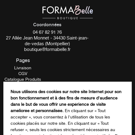
Coordonnées
04 67 82 91 76
27 Allée Jean Monnet - 34430 Saint-jean-
de-vedas (Montpellier)
boutique@formabelle.fr
Pages
Livraison
CGV
Catalogue Produits
Mentions Légales
Contactez-nous
Nous utilisons des cookies sur notre site Internet pour son
FORMATION
bon fonctionnement et à des fins de mesure d'audience
Name
dans le but de vous offrir une expérience de visite
améliorée et personnalisée.
En cliquant sur « Tout
accepter », vous consentez à l'utilisation de tous les
cookies placés sur notre site. En cliquant sur « Tout
Ce champ n’est utilisé qu’à des fins de
refuser », seuls les cookies strictement nécessaires au