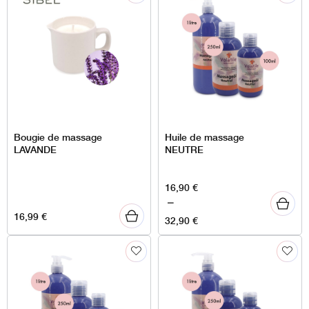
Bougie de massage
Huile de massage
LAVANDE
NEUTRE
Plage
16,90
€
de
–
16,99
€
prix :
32,90
€
16,90 €
à
32,90 €