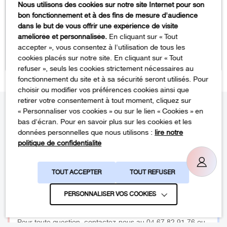
Nous utilisons des cookies sur notre site Internet pour son
Chocolat
bon fonctionnement et à des fins de mesure d'audience
dans le but de vous offrir une expérience de visite
Plage
15,99
€
améliorée et personnalisée.
En cliquant sur « Tout
de
accepter », vous consentez à l'utilisation de tous les
–
24,99
€
cookies placés sur notre site. En cliquant sur « Tout
prix :
24,99
€
refuser », seuls les cookies strictement nécessaires au
15,99 €
fonctionnement du site et à sa sécurité seront utilisés. Pour
à
choisir ou modifier vos préférences cookies ainsi que
24,99 €
retirer votre consentement à tout moment, cliquez sur
« Personnaliser vos cookies » ou sur le lien « Cookies » en
bas d'écran. Pour en savoir plus sur les cookies et les
Paiement 100% sécurisé
données personnelles que nous utilisons :
lire notre
politique de confidentialité
Par carte bancaire ou en 2x 3x sans frais avec Alma (dès
50,00€ d'achat)
TOUT ACCEPTER
TOUT REFUSER
PERSONNALISER VOS COOKIES
Service clients
Pour toute question, contactez-nous au 04 67 82 91 76 ou