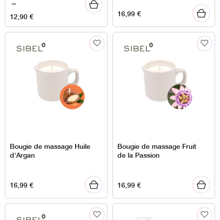
de
–
16,99
€
prix :
12,90
€
7,90 €
à
12,90 €
Bougie de massage Huile
Bougie de massage Fruit
d'Argan
de la Passion
16,99
€
16,99
€