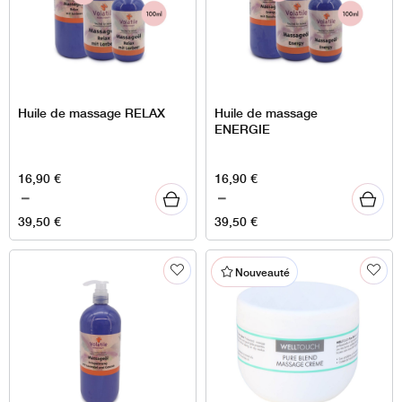
Huile de massage RELAX
Huile de massage
ENERGIE
Plage
Plage
16,90
€
16,90
€
de
de
–
–
prix :
prix :
39,50
€
39,50
€
16,90 €
16,90 €
à
à
Nouveauté
39,50 €
39,50 €