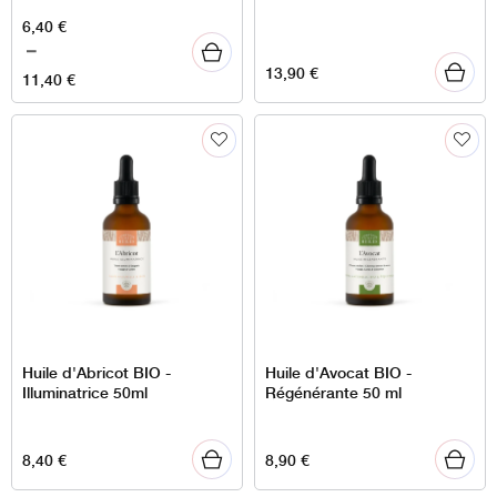
Plage
6,40
€
de
–
13,90
€
prix :
11,40
€
6,40 €
à
11,40 €
Huile d'Abricot BIO -
Huile d'Avocat BIO -
Illuminatrice 50ml
Régénérante 50 ml
8,40
€
8,90
€