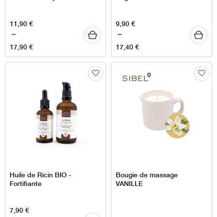
Plage
Plage
11,90
€
9,90
€
de
de
–
–
prix :
prix :
17,90
€
17,40
€
11,90 €
9,90 €
à
à
17,90 €
17,40 €
Huile de Ricin BIO -
Bougie de massage
Fortifiante
VANILLE
Plage
7,90
€