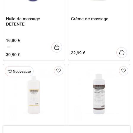
Huile de massage
Crème de massage
DETENTE
Plage
16,90
€
de
–
22,99
€
prix :
39,50
€
16,90 €
à
Nouveauté
39,50 €
Huile de Sésame
Crème de Massage au