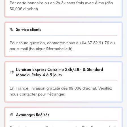
Par carte bancaire ou en 2x 3x sans frais avec Alma (dès
Contenance: 80 Gr
50,00€ d'achat)
__________
Service clients
Histoire :
Pour toute question, contactez-nous au 04 67 82 91 76 ou
Le massage à la bougie est une technique ancestrale
par e-mail (boutique@formabelle.fr).
Thaïlandaise à des fins relaxantes, dynamisantes,
stimulantes et calmantes.
Livraison Express Colissimo 24h/48h & Standard
Un parfum agréable, des vertus adoucissantes et
Mondial Relay 4 à 5 jours
nourrissantes pour la peau, ce massage est conseillé pour
les peaux sèches et sensibles.
En France, livraison gratuite dès 89,00€ d'achat. Veuillez
nous contacter pour l'étranger.
__________
Le massage à la cire de bougie
Avantages fidélités