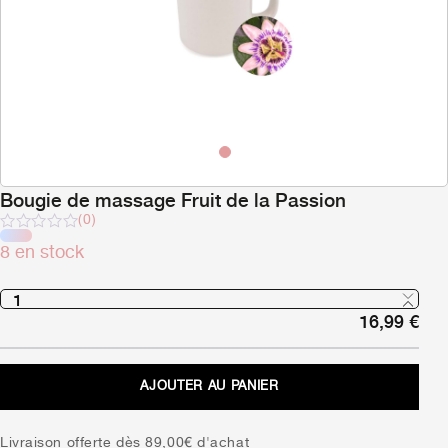
Bougie de massage Fruit de la Passion
(0)
Note
8 en stock
sur
5
16,99
€
AJOUTER AU PANIER
Livraison offerte dès 89,00€ d'achat