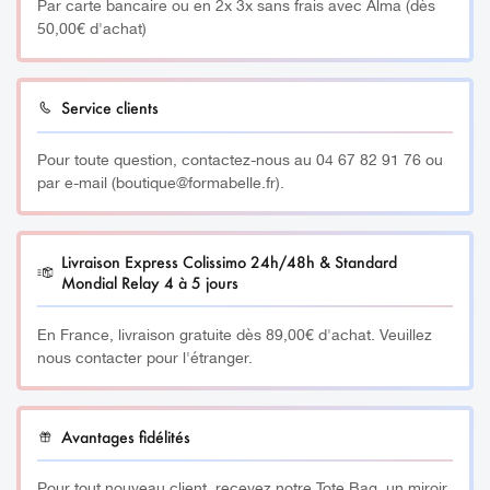
permet de lutter contre la déshydratation et revitalise les
Par carte bancaire ou en 2x 3x sans frais avec Alma (dès
votre crème habituelle.
l’apparence des taches brunes et des
peaux ternes.
50,00€ d'achat)
hyperpigmentations.
Visage & Corps
– Oméga 6 : limite les pertes en eau de la peau,
L’huile de Rose Musquée contribue à améliorer
adoucissant et nutritif
Service clients
l’apparence de la peau en l’hydratant en profondeur, en
réduisant l’apparence des taches brunes et des
– Vitamine E : propriétés antioxydantes, élasticité,
Pour toute question, contactez-nous au 04 67 82 91 76 ou
imperfections.
douceur, éclat et jeunesse.
par e-mail (boutique@formabelle.fr).
Par ailleurs, elle peut être appliquée directement sur la
– Vitamine K : favorise la coagulation sanguine et limite
peau ou mélangée à d’autres huiles ou soins
les rougeurs
Livraison Express Colissimo 24h/48h & Standard
cosmétiques.
Mondial Relay 4 à 5 jours
Quantité
: 50ml
En France, livraison gratuite dès 89,00€ d'achat. Veuillez
nous contacter pour l'étranger.
__________
Huile revitalisante
Avantages fidélités
Favorise la réduction des rides et tâches brunes
Pour tout nouveau client, recevez notre Tote Bag, un miroir