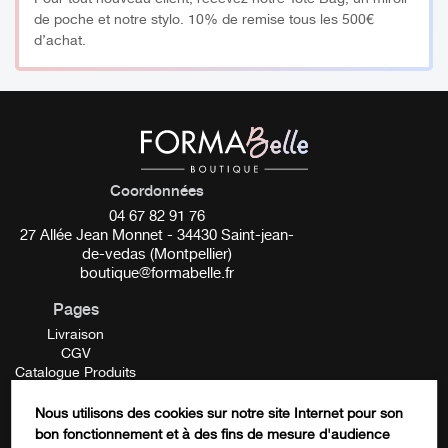
Apporte tonus & éclat à la peau
de poche et notre stylo. 10% de remise tous les 500€
d’achat.
100% naturelle et certifiée BIO
Certifiée commerce équitable FAIR FOR LIFE
Notée 100/100 sur Yuka
La pipette permet un dosage goutte à goutte très précis.
Parfait pour une application de votre huile végétale pure
Coordonnées
sur le visage mais aussi pour des recettes de
04 67 82 91 76
cosmétiques maison.
27 Allée Jean Monnet - 34430 Saint-jean-
de-vedas (Montpellier)
__________
boutique@formabelle.fr
Pages
Origine
Livraison
CGV
Notre huile végétale de Rose Musquée est originaire du
Catalogue Produits
Chili. En effet, le rosier muscat est un arbrisseau
Mentions Légales
apparenté à la famille des Rosacées. Il ressemble à un
Contactez-nous
Nous utilisons des cookies sur notre site Internet pour son
FORMATION
églantier, pousse naturellement sur le continent américain
bon fonctionnement et à des fins de mesure d'audience