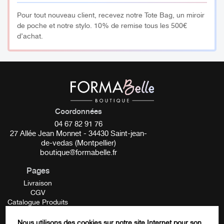
Pour tout nouveau client, recevez notre Tote Bag, un miroir
A conserver à l’abri de la chaleur et de la lumière.
de poche et notre stylo. 10% de remise tous les 500€
d’achat.
Coordonnées
04 67 82 91 76
27 Allée Jean Monnet - 34430 Saint-jean-
de-vedas (Montpellier)
boutique@formabelle.fr
Pages
Livraison
CGV
Catalogue Produits
Mentions Légales
Contactez-nous
Nous utilisons des cookies sur notre site Internet pour son