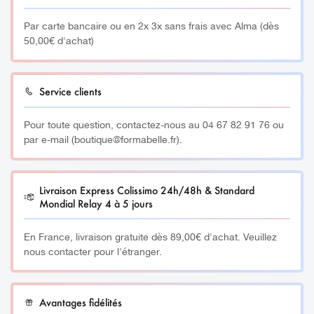
favorise l’élimination des toxines.
Par carte bancaire ou en 2x 3x sans frais avec Alma (dès
Sa formule nourrissante apporte douceur et souplesse à
50,00€ d'achat)
votre peau, tandis que ses propriétés stimulantes et
tonifiantes favorisent la circulation sanguine et
l’élimination des toxines.
Service clients
__________
Pour toute question, contactez-nous au 04 67 82 91 76 ou
par e-mail (boutique@formabelle.fr).
Fabriquées en France, ces huiles sont sans silicone, sans
paraben et sans paraffine.
Livraison Express Colissimo 24h/48h & Standard
Mondial Relay 4 à 5 jours
Offrez-vous un moment de détente avec l’huile de
massage Agrumes déliktess® et prenez soin de votre
En France, livraison gratuite dès 89,00€ d'achat. Veuillez
corps naturellement.
nous contacter pour l'étranger.
__________
Avantages fidélités
Quantité: 200ml