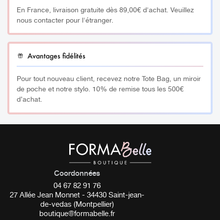
En France, livraison gratuite dès 89,00€ d'achat. Veuillez
DOUCEUR SUR LA PEAU ET S’ESSUIE FACILEMENT
nous contacter pour l'étranger.
AVEC UN COTON HUMIDE.
PARFAIT POUR LE BROW MAPPING
ASSURE DES CONTOURS NETS
Avantages fidélités
_________
Pour tout nouveau client, recevez notre Tote Bag, un miroir
de poche et notre stylo. 10% de remise tous les 500€
CONSEILS D’UTILISATION :
d’achat.
Préparation :
Assurez-vous que la peau est propre et
sèche en la nettoyant.
Appliquer la pâte de contour :
Utilisez un pinceau plat
pour dessiner des lignes nettes autour des sourcils.
Humidifiez d’abord le pinceau.
Coordonnées
04 67 82 91 76
Commencer le traitement :
Appliquez le henné ou la
27 Allée Jean Monnet - 34430 Saint-jean-
teinture hybride, tandis que la pâte de contour protège
de-vedas (Montpellier)
la peau des tâches.
boutique@formabelle.fr