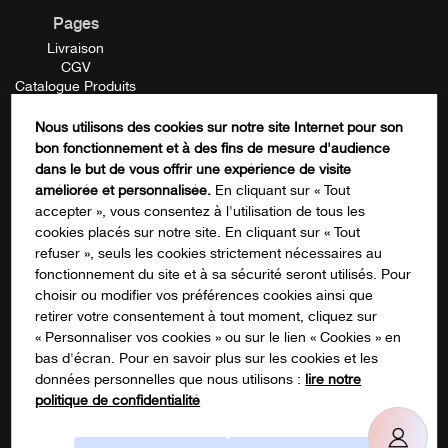
Pour retirer :
Après avoir retiré la teinture pour sourcils,
Pages
essuyez simplement la pâte avec un coton humide.
Livraison
CGV
Attention :
Ce produit est destiné à un usage
Catalogue Produits
professionnel et nécessite une formation préalable dans
Mentions Légales
Contactez-nous
Nous utilisons des cookies sur notre site Internet pour son
notre organisme de formation partenaire. Nous déclinons
FORMATION
bon fonctionnement et à des fins de mesure d'audience
toute responsabilité en cas de mauvaise utilisation de ce
Name
dans le but de vous offrir une expérience de visite
produit sans avoir effectué notre formation.
améliorée et personnalisée.
En cliquant sur « Tout
accepter », vous consentez à l'utilisation de tous les
_________
cookies placés sur notre site. En cliquant sur « Tout
Ce champ n’est utilisé qu’à des fins de
refuser », seuls les cookies strictement nécessaires au
Retrouvez toutes nos formations Beauté du Regard
ICI
validation et devrait rester inchangé.
fonctionnement du site et à sa sécurité seront utilisés. Pour
S'inscrire à notre newsletter
choisir ou modifier vos préférences cookies ainsi que
retirer votre consentement à tout moment, cliquez sur
« Personnaliser vos cookies » ou sur le lien « Cookies » en
bas d'écran. Pour en savoir plus sur les cookies et les
données personnelles que nous utilisons :
lire notre
politique de confidentialité
Suivez-nous sur les réseaux !