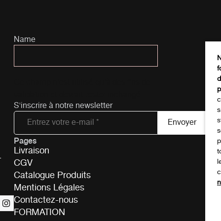
Name
N
f
d
Ce champ n’est utilisé qu’à des fins de
p
validation et devrait rester inchangé.
c
S'inscrire à notre newsletter
s
s
s
Pages
Tél
p
Livraison
t
-
CGV
l
c
Catalogue Produits
n
Mentions Légales
Contactez-nous
FORMATION