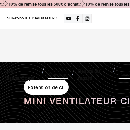
10% de remise tous les 500€ d’achat
10% de remise tous les 50
Suivez-nous sur les réseaux !
Soin
Beauté du
Massage
Derm
Visage/Corps
regard
Extension de cil
MINI VENTILATEUR C