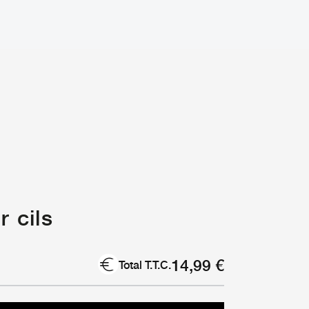
r cils
14,99
€
Total T.T.C.