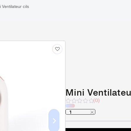
i Ventilateur cils
Mini Ventilateu
(0)
Note
sur
5