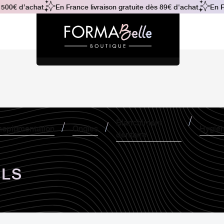
0€ d’achat
En France livraison gratuite dès 89€ d'achat
En Fran
Blanchiment
opigmentation
Ongles
Hygiè
dentaire
ILS