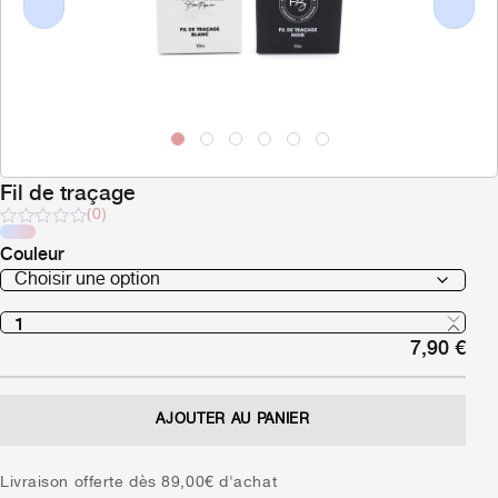
Previous
Next
Fil de traçage
(0)
Note
Couleur
sur
5
7,90
€
AJOUTER AU PANIER
Livraison offerte dès 89,00€ d'achat