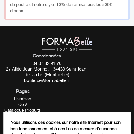
de poche et notre stylo. 10% de remise tous les 500€
d’achat.
Coordonnées
04 67 82 91 76
27 Allée Jean Monnet - 34430 Saint-jean-
de-vedas (Montpellier)
boutique@formabelle.fr
Pages
Livraison
CGV
Catalogue Produits
Mentions Légales
Contactez-nous
Nous utilisons des cookies sur notre site Internet pour son
FORMATION
bon fonctionnement et à des fins de mesure d'audience
Phone