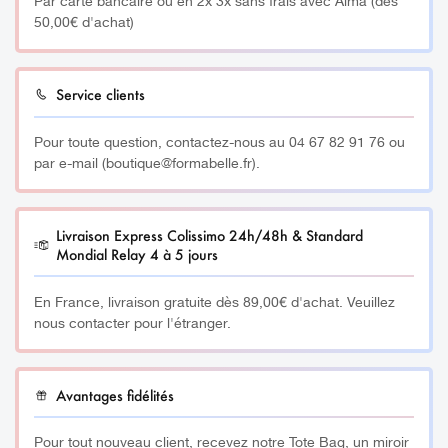
Par carte bancaire ou en 2x 3x sans frais avec Alma (dès
50,00€ d'achat)
Longueur
utilisations
: 10m, pour environ 20-30
.
__________
Service clients
Pour le retirer, un nettoyage simple suffit.
Pour toute question, contactez-nous au 04 67 82 91 76 ou
par e-mail (boutique@formabelle.fr).
_________
Couleurs disponibles
: Noir ou Blanc.
Livraison Express Colissimo 24h/48h & Standard
Mondial Relay 4 à 5 jours
En France, livraison gratuite dès 89,00€ d'achat. Veuillez
nous contacter pour l'étranger.
Avantages fidélités
Pour tout nouveau client, recevez notre Tote Bag, un miroir