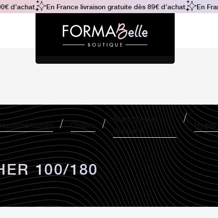
€ d’achat
En France livraison gratuite dès 89€ d'achat
En Franc
Blanchiment
opigmentation
Ongles
Hygiè
dentaire
HER 100/180