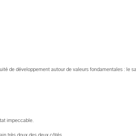
uité de développement autour de valeurs fondamentales : le savo
ultat impeccable.
in très doux des deux côtés .