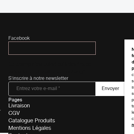
Facebook
N
f
d
Ce champ n’est utilisé qu’à des fins de
p
validation et devrait rester inchangé.
c
S'inscrire à notre newsletter
s
s
s
Pages
Tél
p
Livraison
t
-
CGV
l
c
Catalogue Produits
n
Mentions Légales