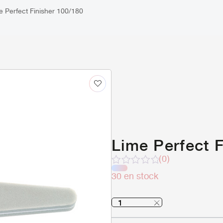
e Perfect Finisher 100/180
Lime Perfect F
(0)
Note
30 en stock
sur
5