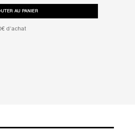
initial
actuel
OUTER AU PANIER
était :
est :
2,72 €.
1,90 €.
00€ d'achat