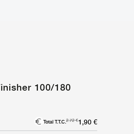
inisher 100/180
Le
Le
1,90
€
2.72
€
Total T.T.C.
prix
prix