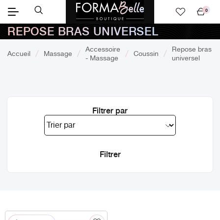
0
Mon
REPOSE BRAS UNIVERSEL
panier
Accessoire
Repose bras
Accueil
Massage
Coussin
- Massage
universel
Filtrer par