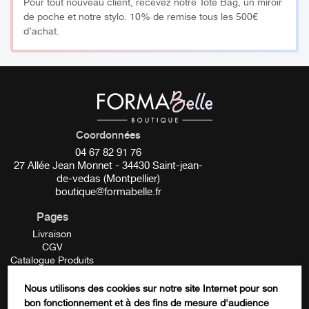
Pour tout nouveau client, recevez notre Tote Bag, un miroir
de poche et notre stylo. 10% de remise tous les 500€
d’achat.
Coordonnées
04 67 82 91 76
27 Allée Jean Monnet - 34430 Saint-jean-
de-vedas (Montpellier)
boutique@formabelle.fr
Pages
Livraison
CGV
Catalogue Produits
Mentions Légales
Contactez-nous
Nous utilisons des cookies sur notre site Internet pour son
FORMATION
bon fonctionnement et à des fins de mesure d'audience