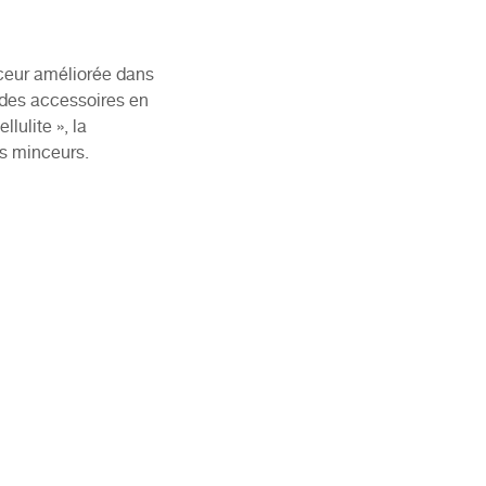
ceur améliorée dans
 des accessoires en
lulite », la
ts minceurs.