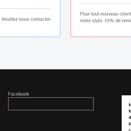
Pour tout nouveau client
. Veuillez nous contacter
notre stylo. 10% de remi
Facebook
N
f
d
Ce champ n’est utilisé qu’à des fins de
p
validation et devrait rester inchangé.
c