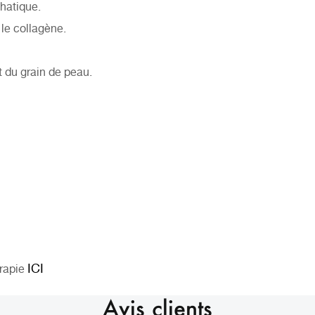
phatique.
le collagène.
t du grain de peau.
ICI
rapie
Avis clients