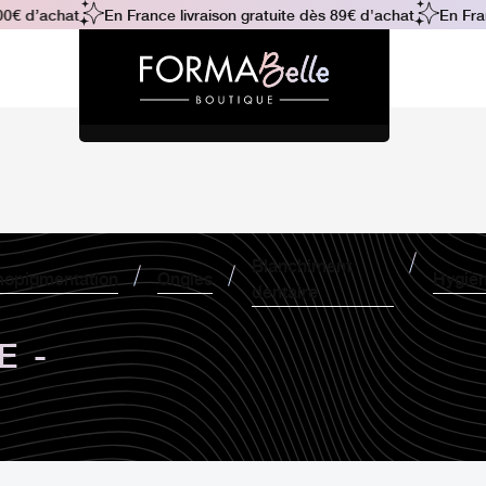
€ d’achat
En France livraison gratuite dès 89€ d'achat
En Franc
Blanchiment
opigmentation
Ongles
Hygiè
dentaire
E -