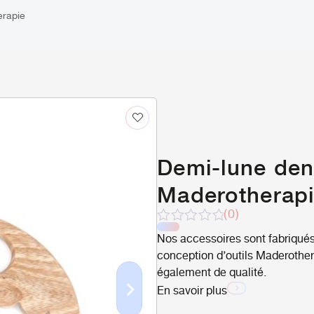
erapie
Demi-lune den
Maderotherap
(0)
Note
Nos accessoires sont fabriqués
sur
conception d’outils Maderothera
5
également de qualité.
En savoir plus