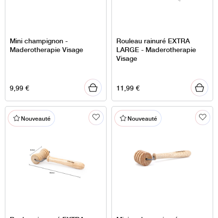
Mini champignon -
Rouleau rainuré EXTRA
Maderotherapie Visage
LARGE - Maderotherapie
Visage
9,99
€
11,99
€
Nouveauté
Nouveauté