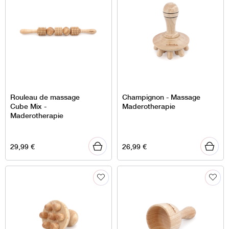
Rouleau de massage
Champignon - Massage
Cube Mix -
Maderotherapie
Maderotherapie
29,99
€
26,99
€