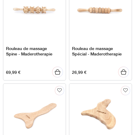
Rouleau de massage
Rouleau de massage
Spine - Maderotherapie
Spécial - Maderotherapie
69,99
€
26,99
€