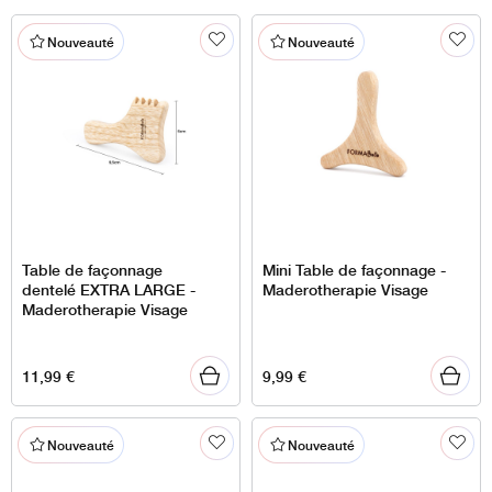
Nouveauté
Nouveauté
Table de façonnage
Mini Table de façonnage -
dentelé EXTRA LARGE -
Maderotherapie Visage
Maderotherapie Visage
11,99
€
9,99
€
Nouveauté
Nouveauté