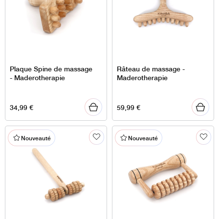
Plaque Spine de massage
Râteau de massage -
- Maderotherapie
Maderotherapie
34,99
€
59,99
€
Nouveauté
Nouveauté