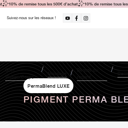
10% de remise tous les 500€ d’achat
10% de remise tous les 5
Suivez-nous sur les réseaux !
Soin
Beauté du
Massage
Derm
Visage/Corps
regard
PermaBlend LUXE
PIGMENT PERMA BLE