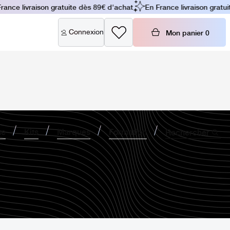
nce livraison gratuite dès 89€ d'achat
En France livraison gratuit
Connexion
Mon panier
0
ne
Kits
Marques
Formation
Rechercher