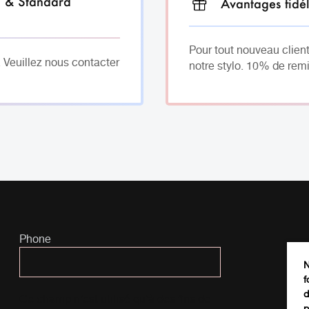
h & Standard
Avantages fidél
Pour tout nouveau client
. Veuillez nous contacter
notre stylo. 10% de remi
Phone
N
f
d
Ce champ n’est utilisé qu’à des fins de