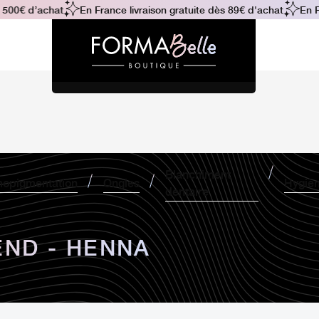
00€ d’achat
En France livraison gratuite dès 89€ d'achat
En Fra
Blanchiment
opigmentation
Ongles
Hygiè
dentaire
ND - HENNA