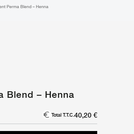
ent Perma Blend – Henna
a Blend – Henna
40,20
€
Total T.T.C.