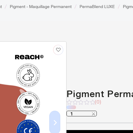
t
Pigment - Maquillage Permanent
PermaBlend LUXE
Pigm
Pigment Perm
(0)
Note
sur
5