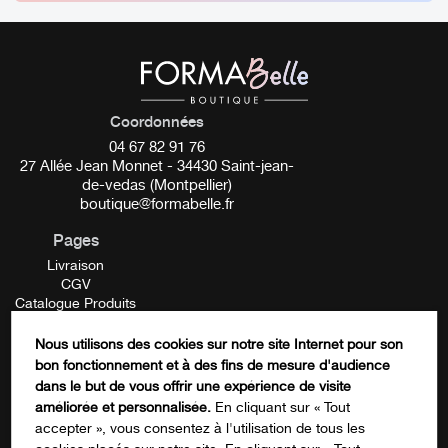
Dermo Pro Formabelle – Dermographe sans fil
ICI
Coordonnées
04 67 82 91 76
27 Allée Jean Monnet - 34430 Saint-jean-
de-vedas (Montpellier)
boutique@formabelle.fr
Pages
Livraison
CGV
Catalogue Produits
Mentions Légales
Contactez-nous
Nous utilisons des cookies sur notre site Internet pour son
FORMATION
bon fonctionnement et à des fins de mesure d'audience
X/Twitter
dans le but de vous offrir une expérience de visite
améliorée et personnalisée.
En cliquant sur « Tout
accepter », vous consentez à l'utilisation de tous les