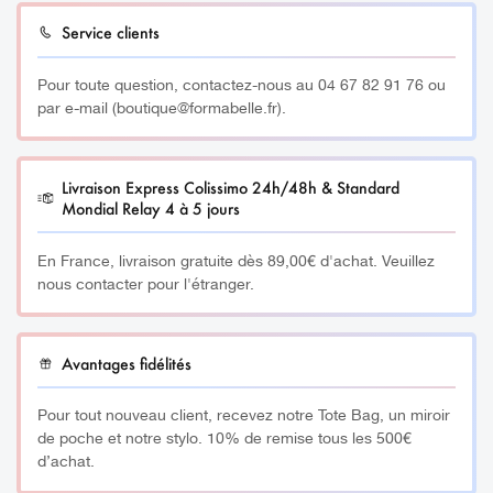
Léger
Service clients
Longueur : 1,80 m
Pour toute question, contactez-nous au 04 67 82 91 76 ou
Embout : 6,5 mm
par e-mail (boutique@formabelle.fr).
Robuste
Flexible
Livraison Express Colissimo 24h/48h & Standard
________
Mondial Relay 4 à 5 jours
Réservé uniquement aux professionnels
En France, livraison gratuite dès 89,00€ d'achat. Veuillez
nous contacter pour l'étranger.
Découvrez l’ensemble de nos Formations en
ICI
Dermopigmentation en cliquant
Avantages fidélités
________
Pour tout nouveau client, recevez notre Tote Bag, un miroir
de poche et notre stylo. 10% de remise tous les 500€
Produits complémentaires :
d’achat.