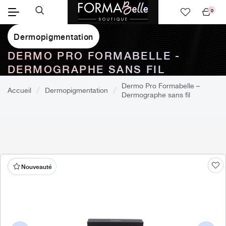
0
Mon
panier
Dermopigmentation
DERMO PRO FORMABELLE -
DERMOGRAPHE SANS FIL
Dermo Pro Formabelle –
Accueil
Dermopigmentation
Dermographe sans fil
Nouveauté