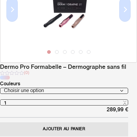
Previous
Next
Dermo Pro Formabelle – Dermographe sans fil
(0)
Note
Couleurs
sur
5
289,99
€
AJOUTER AU PANIER