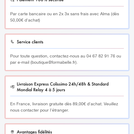
Découvrez l’ensemble de nos Formations en
Légèreté, prise en main parfaite, et design moderne :
Type USB : 5V charger
ICI
Dermopigmentation en cliquant
notre dermographe est conçu pour offrir un confort
Par carte bancaire ou en 2x 3x sans frais avec Alma (dès
Type de port : Type C
optimal même lors des longues sessions.
50,00€ d'achat)
________
Poid du stylo : 112g
Ce dermographe sans fil n’est pas seulement un simple
Taille du stylo : 22*146mm
outil : c’est une véritable extension de votre créativité.
Service clients
Poid de la batterie : 40g
2 embouts inclus pour s’adapter à toutes les
Pour toute question, contactez-nous au 04 67 82 91 76 ou
aiguilles ! Compatible avec les aiguilles à clipser et
par e-mail (boutique@formabelle.fr).
à visser !
__________
Livraison Express Colissimo 24h/48h & Standard
Mondial Relay 4 à 5 jours
HISTOIRE :
En France, livraison gratuite dès 89,00€ d'achat. Veuillez
La majorité des Asiatiques ont une pilosité légère, parfois
nous contacter pour l'étranger.
des sourcils et des cils inexistants. Ainsi, afin de corriger
ces « défauts », ils dessinaient les sourcils et maquillaient
les yeux avec des traits noirs. En effet, l’instrument était
Avantages fidélités