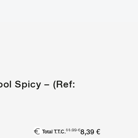
ol Spicy – (Ref:
Le
Le
8,39
€
11.99
€
Total T.T.C.