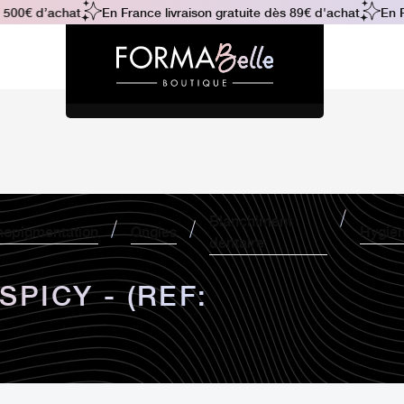
00€ d’achat
En France livraison gratuite dès 89€ d'achat
En Fra
Blanchiment
opigmentation
Ongles
Hygiè
dentaire
PICY - (REF: