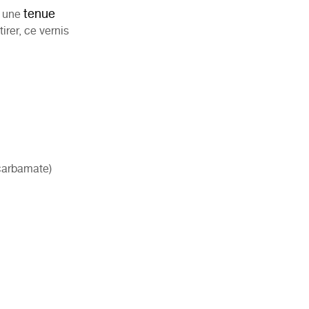
tenue
t une
irer, ce vernis
carbamate)