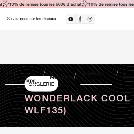
10% de remise tous les 500€ d’achat
10% de remise tous les 5
Suivez-nous sur les réseaux !
Soin
Beauté du
Massage
Derm
Visage/Corps
regard
ONGLERIE
WONDERLACK COOL S
WLF135)