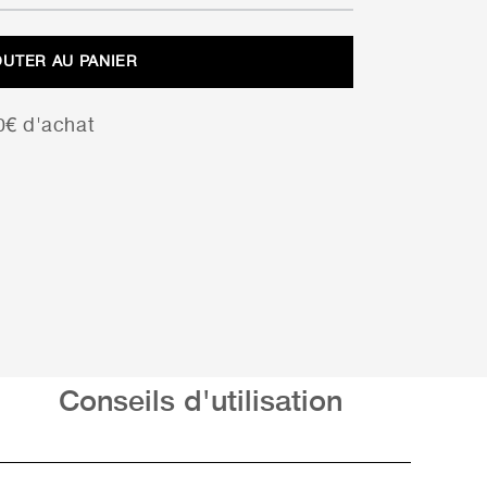
prix
prix
initial
actuel
OUTER AU PANIER
était :
est :
11,99 €.
8,39 €.
00€ d'achat
Conseils d'utilisation