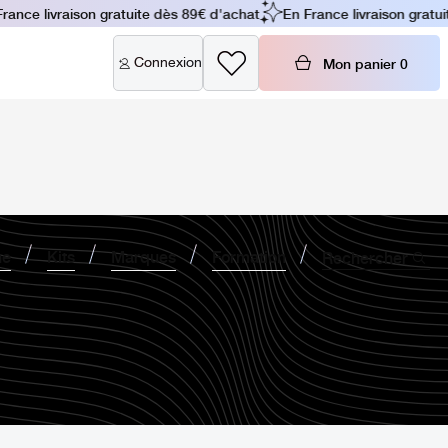
nce livraison gratuite dès 89€ d'achat
En France livraison gratuit
Connexion
Mon panier
0
ne
Kits
Marques
Formation
Rechercher