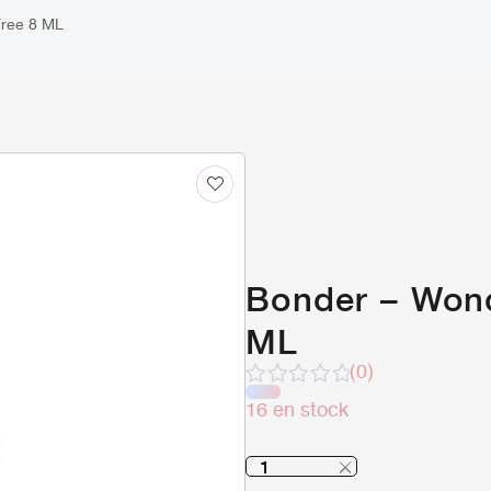
ree 8 ML
Bonder – Won
ML
(0)
Note
16 en stock
sur
5