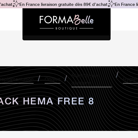
chat
En France livraison gratuite dès 89€ d'achat
En France liv
Blanchiment
opigmentation
Ongles
Hygiè
dentaire
ACK HEMA FREE 8