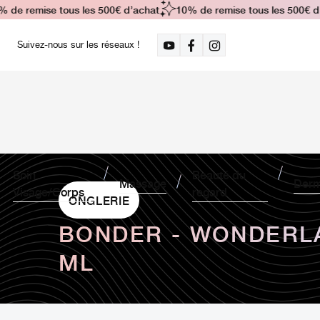
de remise tous les 500€ d’achat
10% de remise tous les 500€ d’a
Suivez-nous sur les réseaux !
Soin
Beauté du
Massage
Derm
Visage/Corps
regard
ONGLERIE
BONDER - WONDERL
ML