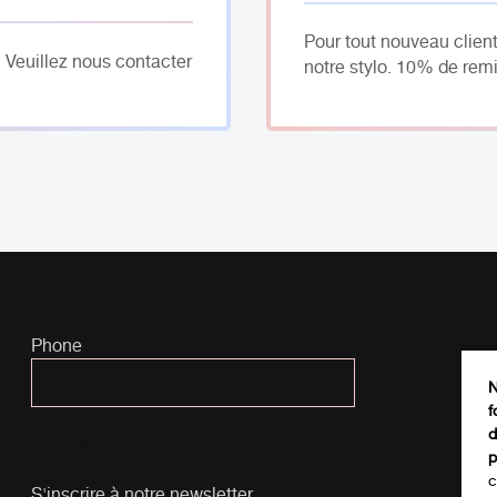
Pour tout nouveau client
. Veuillez nous contacter
notre stylo. 10% de remi
Phone
N
f
d
Ce champ n’est utilisé qu’à des fins de
p
validation et devrait rester inchangé.
c
S'inscrire à notre newsletter