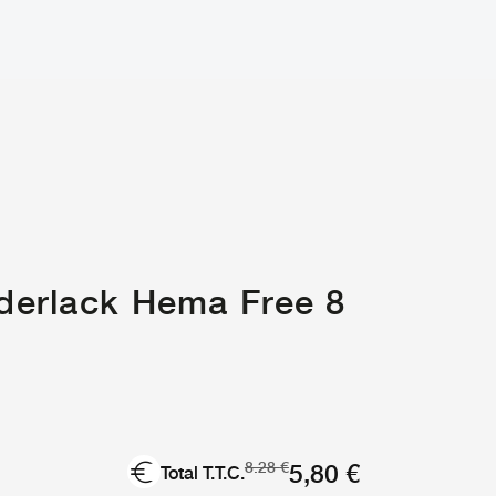
derlack Hema Free 8
Le
Le
5,80
€
8.28
€
Total T.T.C.