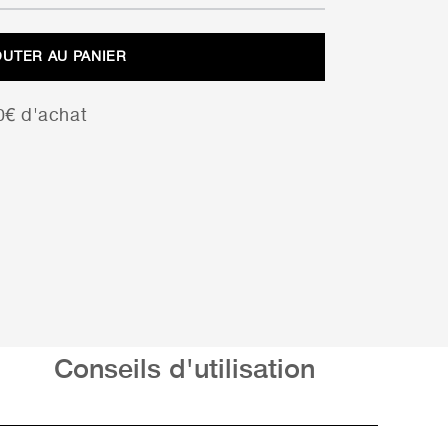
prix
prix
initial
actuel
OUTER AU PANIER
était :
est :
8,28 €.
5,80 €.
00€ d'achat
Conseils d'utilisation