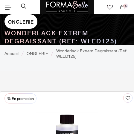
0
Mon
panier
ONGLERIE
WONDERLACK EXTREM
DEGRAISSANT (REF: WLED125)
Wonderlack Extrem Degraissant (Ref:
Accueil
ONGLERIE
WLED125)
% En promotion