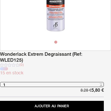
Wonderlack Extrem Degraissant (Ref:
WLED125)
(0)
Note
15 en stock
sur
5
Le
Le
5,80
€
8.28
€
prix
pri
initial
act
était :
est 
AJOUTER AU PANIER