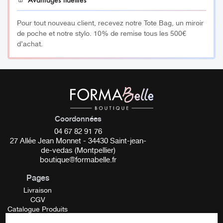
Contenance: 125ml
Pour tout nouveau client, recevez notre Tote Bag, un miroir
de poche et notre stylo. 10% de remise tous les 500€
d’achat.
_________
Formation disponible
ICI
Coordonnées
04 67 82 91 76
27 Allée Jean Monnet - 34430 Saint-jean-
de-vedas (Montpellier)
boutique@formabelle.fr
Pages
Livraison
CGV
Catalogue Produits
Mentions Légales