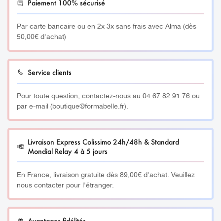
Paiement 100% sécurisé
Wonderlack Extrem Degraissant Ref: WLED125
Par carte bancaire ou en 2x 3x sans frais avec Alma (dès
50,00€ d'achat)
Dégraisse les ongles pour une adhérence maximale de
nos Vernis UV Permanents Wonderlack Extrem®.
Service clients
Pour une adhérence maximale des Vernis UV Permanents
Wonderlack Extrem®:
Pour toute question, contactez-nous au 04 67 82 91 76 ou
par e-mail (boutique@formabelle.fr).
frotter vigoureusement toute la surface des ongles avec
un carré de cellulose imbibé du Dégraissant , afin de les
dégraisser et les préparer avant la pose de la
Base
Livraison Express Colissimo 24h/48h & Standard
Fixante Wonderlack Extrem
®.
Mondial Relay 4 à 5 jours
Le Wonderlack Extrem s’applique sans limer la plaque des
En France, livraison gratuite dès 89,00€ d'achat. Veuillez
ongles pour un respect total des ongles naturels et fond
nous contacter pour l'étranger.
en 5 minutes !
Wonderlack Extrem Degraissant (Ref: WLED125)
Avantages fidélités