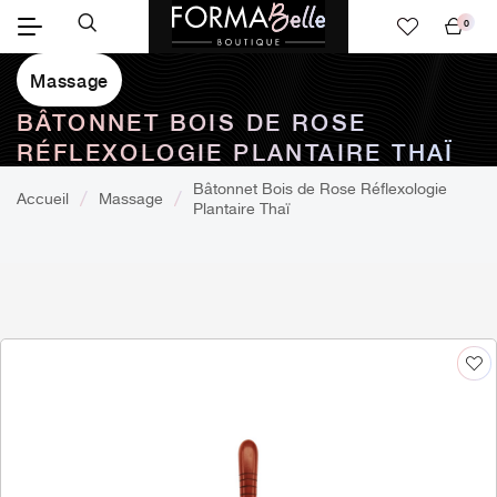
0
Mon
panier
Massage
BÂTONNET BOIS DE ROSE
RÉFLEXOLOGIE PLANTAIRE THAÏ
Bâtonnet Bois de Rose Réflexologie
Accueil
Massage
Plantaire Thaï