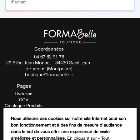
d’achat.
Coordonnées
04 67 82 91 76
27 Allée Jean Monnet - 34430 Saint-jean-
de-vedas (Montpellier)
boutique@formabelle.fr
Pages
Livraison
CGV
Catalogue Produits
Mentions Légales
Contactez-nous
Nous utilisons des cookies sur notre site Internet pour son
FORMATION
bon fonctionnement et à des fins de mesure d'audience
X/Twitter
dans le but de vous offrir une expérience de visite
améliorée et personnalisée.
En cliquant sur « Tout