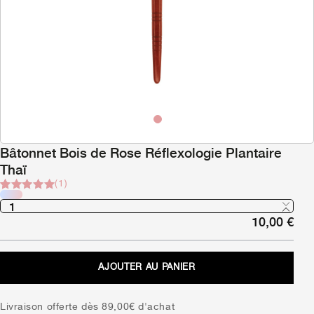
Bâtonnet Bois de Rose Réflexologie Plantaire
Thaï
(1)
Noté
1
5
sur 5
10,00
€
basé sur
notation
client
AJOUTER AU PANIER
Livraison offerte dès 89,00€ d'achat