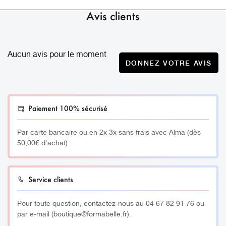
Chauffe-Serviettes Vapeur.
Avis clients
___________
Aucun avis pour le moment
L’appareil Chauffe-Serviettes Vapeur est compact, avec
DONNEZ VOTRE AVIS
une puissance élevée. Rapide et facile, prêt en 15
minutes.
Paiement 100% sécurisé
Utilisation idéale pour réchauffer les pierres chaudes, les
serviettes comme des
Oshibori
ou les pochons aux
Par carte bancaire ou en 2x 3x sans frais avec Alma (dès
herbes.
50,00€ d'achat)
La température intérieure obtenue lors de l’utilisation est
de 70 à 80 degrés.
Service clients
__________
Pour toute question, contactez-nous au 04 67 82 91 76 ou
par e-mail (boutique@formabelle.fr).
Tension : CA 100-120 V / CA 220-240 V