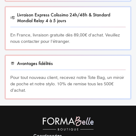
Fréquence : 50-60 Hz
Livraison Express Colissimo 24h/48h & Standard
Mondial Relay 4 à 5 jours
Puissance : 500 W
En France, livraison gratuite dès 89,00€ d'achat. Veuillez
Dimension (L*W*H) : 230 x 205 x 200 mm
nous contacter pour l'étranger.
Poids net : 0.9 kg
Avantages fidélités
Capacité d’eau : 250 ml
Pour tout nouveau client, recevez notre Tote Bag, un miroir
Minuterie : 0 à 60 min
de poche et notre stylo. 10% de remise tous les 500€
d’achat.
________
Livré avec une pince en acier afin de pouvoir récupérer les
serviettes ou pierres chaudes en toute sécurité.
*( Les serviettes ne sont pas incluses)
Coordonnées